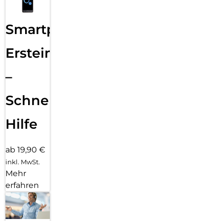
über einen längeren Zeitraum hinweg gerecht werden kann?
Mit 7 Jahren Software- und Sicherheitsupdates bleibt dein
Galaxy S26 Ultra auf dem aktuellen Stand. Du kannst von
Smartphone
neuen Funktionen, Weiterentwicklungen der
Benutzeroberfläche und hoher Performance profitieren.
Ersteinrichtung
Gleichzeitig sind deine persönlichen Daten, Apps und Inhalte
zuverlässig geschützt. So kannst du auch nach Jahren ein
stabiles, schnelles und sicheres Nutzererlebnis mit deinem
–
Galaxy S26 Ultra genießen.
Schnelle
Hilfe
ab 19,90 €
inkl. MwSt.
Mehr
erfahren