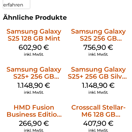
erfahren
Ähnliche Produkte
Samsung Galaxy
Samsung Galaxy
S25 128 GB Mint
S25 256 GB
Icyblue
602,90
€
756,90
€
inkl. MwSt.
inkl. MwSt.
Samsung Galaxy
Samsung Galaxy
S25+ 256 GB
S25+ 256 GB Silver
Icyblue
Shadow
1.148,90
€
1.148,90
€
inkl. MwSt.
inkl. MwSt.
HMD Fusion
Crosscall Stellar-
Business Edition
M6 128 GB
256 GB Grey
Schwarz
266,90
€
407,90
€
inkl. MwSt.
inkl. MwSt.