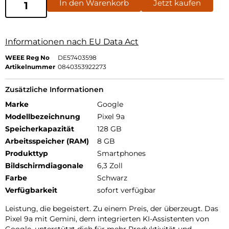
In den Warenkorb
Jetzt kaufen
Informationen nach EU Data Act
WEEE Reg No
DE57403598
Artikelnummer
0840353922273
Zusätzliche Informationen
Marke
Google
Modellbezeichnung
Pixel 9a
Speicherkapazität
128 GB
Arbeitsspeicher (RAM)
8 GB
Produkttyp
Smartphones
Bildschirmdiagonale
6,3 Zoll
Farbe
Schwarz
Verfügbarkeit
sofort verfügbar
Leistung, die begeistert. Zu einem Preis, der überzeugt. Das
Pixel 9a mit Gemini, dem integrierten KI-Assistenten von
Google, unterstützt dich für mehr Produktivität und