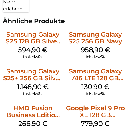
Mehr
erfahren
Ähnliche Produkte
Samsung Galaxy
Samsung Galaxy
S25 128 GB Silver
S25 256 GB Navy
Shadow
594,90
€
958,90
€
inkl. MwSt.
inkl. MwSt.
Samsung Galaxy
Samsung Galaxy
S25+ 256 GB Silver
A16 LTE 128 GB
Shadow
Black
1.148,90
€
130,90
€
inkl. MwSt.
inkl. MwSt.
HMD Fusion
Google Pixel 9 Pro
Business Edition
XL 128 GB
256 GB Grey
Obsidian
266,90
€
779,90
€