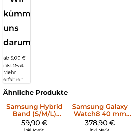
kümmern
uns
darum!
ab 5,00 €
inkl. MwSt.
Mehr
erfahren
Ähnliche Produkte
Samsung Hybrid
Samsung Galaxy
Band (S/M/L)
Watch8 40 mm
Galaxy
Graphite
59,90
€
378,90
€
Watch8/Watch8
inkl. MwSt.
inkl. MwSt.