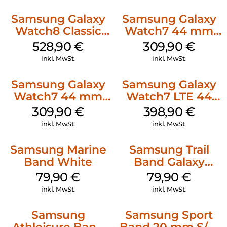
Classic Taupe
Samsung Galaxy
Samsung Galaxy
Watch8 Classic
Watch7 44 mm
Black
Silver
528,90
€
309,90
€
inkl. MwSt.
inkl. MwSt.
Samsung Galaxy
Samsung Galaxy
Watch7 44 mm
Watch7 LTE 44
Green
mm Silver
309,90
€
398,90
€
inkl. MwSt.
inkl. MwSt.
Samsung Marine
Samsung Trail
Band White
Band Galaxy
Watch Ultra
79,90
€
79,90
€
Orange
inkl. MwSt.
inkl. MwSt.
Samsung
Samsung Sport