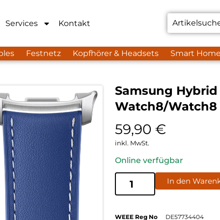
Services
Kontakt
bles
Festnetz
Kopfhörer & Headsets
Smart Hom
Samsung Hybrid 
Watch8/Watch8 C
59,90
€
inkl. MwSt.
Online verfügbar
In den Waren
WEEE Reg No
DE57734404