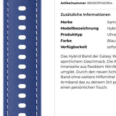
Artikelnummer
8806097460954
Zusätzliche Informationen
Marke
Sam
Modellbezeichnung
Hybr
Produkttyp
Uhr
Farbe
Blau
Verfügbarkeit
sofo
Das Hybrid Band der Galaxy Wa
sportlichem Geschmack. Die A
Innenseite aus flexiblem Nit
umgibt. Durch den neuen Schn
Band ohne weitere Hilfsmitte
Armband das zu deinem Stil pa
einen persönlichen Touch.