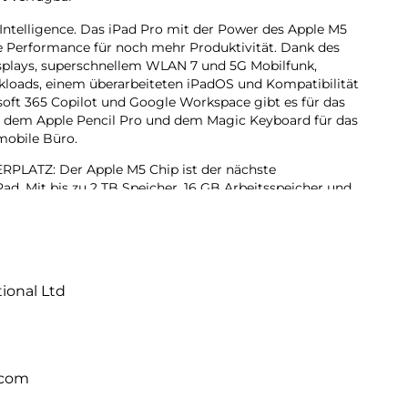
 Intelligence. Das iPad Pro mit der Power des Apple M5
de Performance für noch mehr Produktivität. Dank des
isplays, superschnellem WLAN 7 und 5G Mobilfunk,
rkloads, einem überarbeiteten iPadOS und Kompatibilität
oft 365 Copilot und Google Workspace gibt es für das
it dem Apple Pencil Pro und dem Magic Keyboard für das
 mobile Büro.
ATZ: Der Apple M5 Chip ist der nächste
ad. Mit bis zu 2 TB Speicher, 16 GB Arbeitsspeicher und
erators für KI Performance können Projekte jeder Größe
hr erledigen, dank iPadOS 26 mit Liquid Glass Design
ändern. Mit dem intuitiven und flexiblen Fenstersystem
tional Ltd
rganisiert und verwaltet wie nie zuvor.
lligence ist das persönliche Intelligenz System. Es hilft
rücken und Dinge einfacher zu erledigen – mit
bei jedem Schritt.
.com
Das fortschrittlichste Display der Welt mit extremer
, ProMotion, großem P3 Farbraum und True Tone.