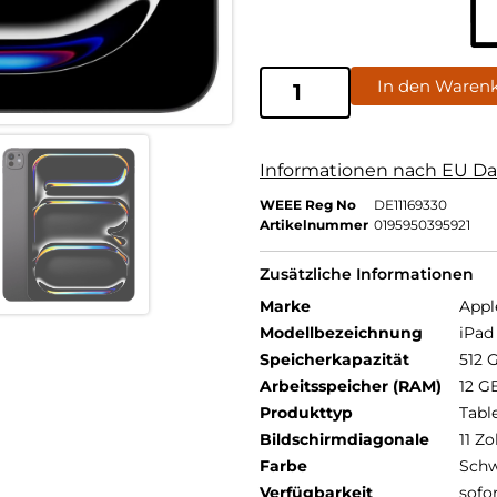
In den Waren
Informationen nach EU Da
WEEE Reg No
DE11169330
Artikelnummer
0195950395921
Zusätzliche Informationen
Marke
Appl
Modellbezeichnung
iPad 
Speicherkapazität
512 
Arbeitsspeicher (RAM)
12 G
Produkttyp
Tabl
Bildschirmdiagonale
11 Zo
Farbe
Schw
Verfügbarkeit
sofo