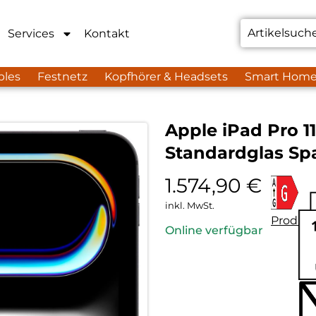
Services
Kontakt
bles
Festnetz
Kopfhörer & Headsets
Smart Hom
Apple iPad Pro 11
Standardglas Sp
1.574,90
€
inkl. MwSt.
Produkt
Online verfügbar