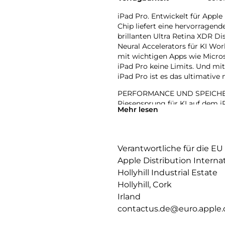
iPad Pro. Entwickelt für Apple
Chip liefert eine hervorragen
brillanten Ultra Retina XDR D
Neural Accelerators für KI Wo
mit wichtigen Apps wie Micros
iPad Pro keine Limits. Und m
iPad Pro ist es das ultimative
PERFORMANCE UND SPEICHERPL
Riesensprung für KI auf dem iP
Mehr lesen
leistungsstarken Neural Accel
einfach bewältigt werden.
IPADOS: Mit Pro Apps noch me
Verantwortliche für die EU
und Fähigkeiten, die alles ver
Apple Distribution Interna
werden Workflows gesteuert, o
Hollyhill Industrial Estate
APPLE INTELLIGENCE: Apple Inte
Hollyhill, Cork
zu kommunizieren, sich auszud
Irland
bahnbrechendem Datenschutz 
contactus.de@euro.apple
11 ULTRA RETINA XDR DISPLAY: 
Helligkeit, präzisem Kontrast