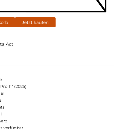
korb
Jetzt kaufen
ta Act
e
Pro 11" (2025)
GB
B
ets
ll
arz
rt verfügbar