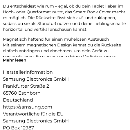
Du entscheidest wie rum – egal, ob du dein Tablet lieber im
Hoch- oder Querformat nutzt, das Smart Book Cover macht
es möglich. Die Rückseite lässt sich auf- und zuklappen,
sodass du sie als Standfuß nutzen und deine Lieblingsinhalte
horizontal und vertikal anschauen kannst.
Magnetisch haftend für einen mühelosen Austausch
Mit seinem magnetischen Design kannst du die Rückseite
einfach anbringen und abnehmen, um dein Gerät zu
personalisieren. Ersetze es nach deinen Vorlieben, um es
Mehr lesen
deinen täglichen Bedürfnissen anzupassen.
Herstellerinformation
Automatischer Weck- und Ruhemodus:
Samsung Electronics GmbH
Dein Tablet geht sofort an, wenn du das Smart Book Cover
Frankfurter Straße 2
öffnest. So kannst du im Handumdrehen mit deinen
65760 Eschborn
Aufgaben weitermachen. Das Cover erkennt, wenn du das
Tablet geschlossen hast und wechselt direkt in den
Deutschland
Ruhemodus.
https://samsung.com
Verantwortliche für die EU
Samsung Electronics GmbH
PO Box 12987