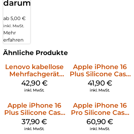
darum!
ab 5,00 €
inkl. MwSt.
Mehr
erfahren
Ähnliche Produkte
Lenovo kabellose
Apple iPhone 16
Mehrfachgerät
Plus Silicone Case
Luna Grey
MagSafe Stone
42,90
€
41,90
€
Gray
inkl. MwSt.
inkl. MwSt.
Apple iPhone 16
Apple iPhone 16
Plus Silicone Case
Pro Silicone Case
MagSafe Lake
MagSafe Stone
37,90
€
60,90
€
Green
Gray
inkl. MwSt.
inkl. MwSt.