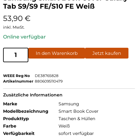
Tab S9/S9 FE/S10 FE Weiß
53,90
€
inkl. MwSt.
Online verfügbar
In den Warenkorb
Jetzt kaufen
WEEE Reg No
DE38765828
Artikelnummer
8806095110479
Zusätzliche Informationen
Marke
Samsung
Modellbezeichnung
Smart Book Cover
Produkttyp
Taschen & Hüllen
Farbe
Weiß
Verfügbarkeit
sofort verfügbar