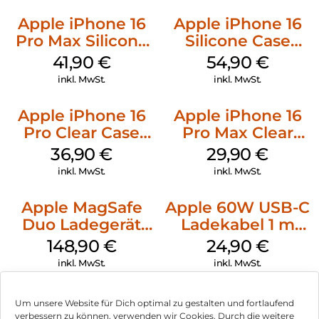
Apple iPhone 16
Apple iPhone 16
Pro Max Silicone
Silicone Case
Case MagSafe
MagSafe Lake
41,90
€
54,90
€
Ultramarine
Green
inkl. MwSt.
inkl. MwSt.
Apple iPhone 16
Apple iPhone 16
Pro Clear Case
Pro Max Clear
MagSafe
Case MagSafe
36,90
€
29,90
€
Transparent
Transparent
inkl. MwSt.
inkl. MwSt.
Apple MagSafe
Apple 60W USB-C
Duo Ladegerät
Ladekabel 1 m
Weiß
Weiß
148,90
€
24,90
€
inkl. MwSt.
inkl. MwSt.
Um unsere Website für Dich optimal zu gestalten und fortlaufend
verbessern zu können, verwenden wir Cookies. Durch die weitere