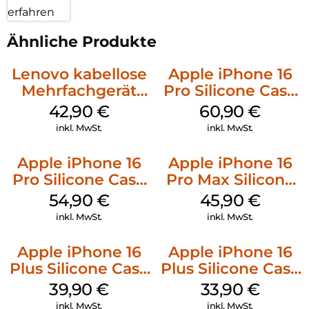
erfahren
Ähnliche Produkte
Lenovo kabellose
Apple iPhone 16
Mehrfachgerät
Pro Silicone Case
Luna Grey
MagSafe Stone
42,90
€
60,90
€
Gray
inkl. MwSt.
inkl. MwSt.
Apple iPhone 16
Apple iPhone 16
Pro Silicone Case
Pro Max Silicone
MagSafe Black
Case MagSafe
54,90
€
45,90
€
Ultramarine
inkl. MwSt.
inkl. MwSt.
Apple iPhone 16
Apple iPhone 16
Plus Silicone Case
Plus Silicone Case
MagSafe Plum
MagSafe Lake
39,90
€
33,90
€
Green
inkl. MwSt.
inkl. MwSt.