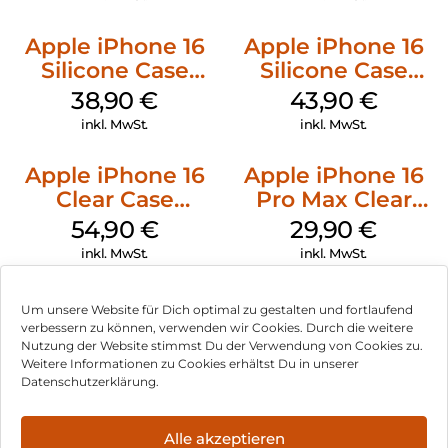
Apple iPhone 16
Apple iPhone 16
Silicone Case
Silicone Case
MagSafe
MagSafe Plum
38,90
€
43,90
€
Ultramarine
inkl. MwSt.
inkl. MwSt.
Apple iPhone 16
Apple iPhone 16
Clear Case
Pro Max Clear
MagSafe
Case MagSafe
54,90
€
29,90
€
Transparent
Transparent
inkl. MwSt.
inkl. MwSt.
Um unsere Website für Dich optimal zu gestalten und fortlaufend
verbessern zu können, verwenden wir Cookies. Durch die weitere
Nutzung der Website stimmst Du der Verwendung von Cookies zu.
Impressum
Weitere Informationen zu Cookies erhältst Du in unserer
Datenschutzerklärung.
AGB
Datenschutz
Alle akzeptieren