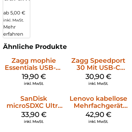
ab 5,00 €
inkl. MwSt.
Mehr
erfahren
Ähnliche Produkte
Zagg mophie
Zagg Speedport
Essentials USB-C-
30 Mit USB-C
20W Charger PD
Kabel Weiß
19,90
€
30,90
€
Weiß
inkl. MwSt.
inkl. MwSt.
SanDisk
Lenovo kabellose
microSDXC Ultra
Mehrfachgerät
128 GB + Adapter
Luna Grey
33,90
€
42,90
€
Mobile
inkl. MwSt.
inkl. MwSt.