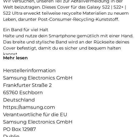
Wir versuchen, unseren Teil zur Abfallvermeidung in der
Welt beizutragen. Dieses Cover für das Galaxy S22 | S22+ |
S22 Ultra erweckt teilweise recycelte Materialien zu neuem
Leben, darunter Post-Consumer-Recycling-Kunststoff.
Ein Band für viel Halt
Halte und nutze dein Smartphone gemütlich mit einer Hand.
Das breite und stylische Band wird an der Rückseite deines
Cover befestigt, damit du es sicher und bequem halten
kannst.
Mehr lesen
Angenehmes Tragegefühl
Herstellerinformation
Das Cover passt sich an die schlanke Form deines Galaxy an
und liegt dabei angenehm in der Hand. Und neben dem
Samsung Electronics GmbH
stilvollen matten Finish fühlt es sich einfach gut an.
Frankfurter Straße 2
65760 Eschborn
Deutschland
https://samsung.com
Verantwortliche für die EU
Samsung Electronics GmbH
PO Box 12987
Dublin