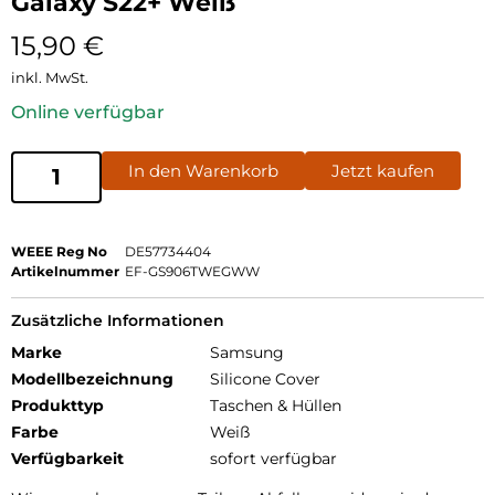
Galaxy S22+ Weiß
15,90
€
inkl. MwSt.
Online verfügbar
In den Warenkorb
Jetzt kaufen
WEEE Reg No
DE57734404
Artikelnummer
EF-GS906TWEGWW
Zusätzliche Informationen
Marke
Samsung
Modellbezeichnung
Silicone Cover
Produkttyp
Taschen & Hüllen
Farbe
Weiß
Verfügbarkeit
sofort verfügbar