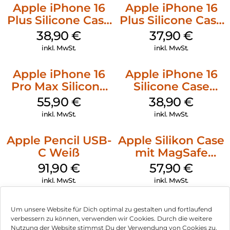
Apple iPhone 16
Apple iPhone 16
Plus Silicone Case
Plus Silicone Case
MagSafe Denim
MagSafe Lake
38,90
€
37,90
€
Green
inkl. MwSt.
inkl. MwSt.
Apple iPhone 16
Apple iPhone 16
Pro Max Silicone
Silicone Case
Case MagSafe
MagSafe
55,90
€
38,90
€
Stone Gray
Ultramarine
inkl. MwSt.
inkl. MwSt.
Apple Pencil USB-
Apple Silikon Case
C Weiß
mit MagSafe
iPhone 14 Pro
91,90
€
57,90
€
(PRODUCT)RED
inkl. MwSt.
inkl. MwSt.
Um unsere Website für Dich optimal zu gestalten und fortlaufend
verbessern zu können, verwenden wir Cookies. Durch die weitere
Nutzung der Website stimmst Du der Verwendung von Cookies zu.