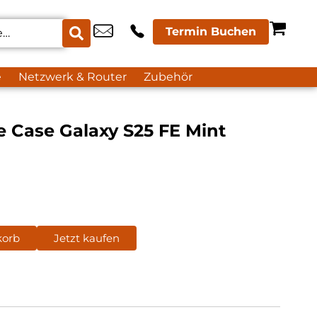
Termin Buchen
e
Netzwerk & Router
Zubehör
 Case Galaxy S25 FE Mint
korb
Jetzt kaufen