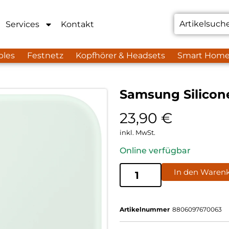
Services
Kontakt
bles
Festnetz
Kopfhörer & Headsets
Smart Hom
Samsung Silicone
23,90
€
inkl. MwSt.
Online verfügbar
In den Waren
Artikelnummer
8806097670063