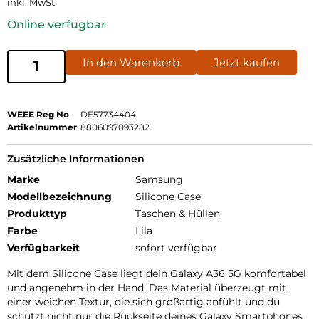
inkl. MwSt.
Online verfügbar
In den Warenkorb
Jetzt kaufen
WEEE Reg No
DE57734404
Artikelnummer
8806097093282
Zusätzliche Informationen
Marke
Samsung
Modellbezeichnung
Silicone Case
Produkttyp
Taschen & Hüllen
Farbe
Lila
Verfügbarkeit
sofort verfügbar
Mit dem Silicone Case liegt dein Galaxy A36 5G komfortabel
und angenehm in der Hand. Das Material überzeugt mit
einer weichen Textur, die sich großartig anfühlt und du
schützt nicht nur die Rückseite deines Galaxy Smartphones