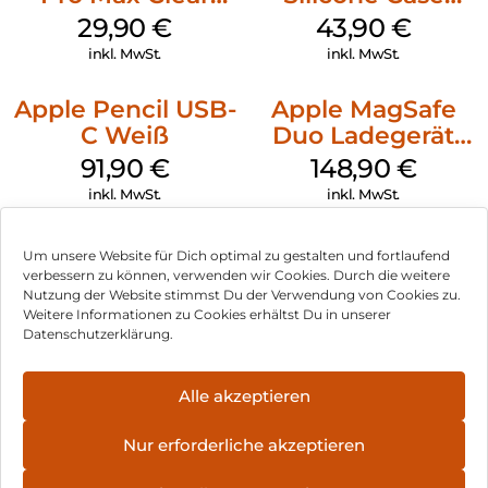
Case MagSafe
MagSafe Plum
29,90
€
43,90
€
Transparent
inkl. MwSt.
inkl. MwSt.
Apple Pencil USB-
Apple MagSafe
C Weiß
Duo Ladegerät
Weiß
91,90
€
148,90
€
inkl. MwSt.
inkl. MwSt.
Um unsere Website für Dich optimal zu gestalten und fortlaufend
verbessern zu können, verwenden wir Cookies. Durch die weitere
Nutzung der Website stimmst Du der Verwendung von Cookies zu.
Impressum
Weitere Informationen zu Cookies erhältst Du in unserer
Datenschutzerklärung.
AGB
Datenschutz
Alle akzeptieren
Vertrag widerrufen
Nur erforderliche akzeptieren
Hinweis zur Batterieentsorgung