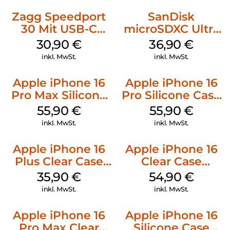
Zagg Speedport
SanDisk
30 Mit USB-C
microSDXC Ultra
Kabel Weiß
128 GB + Adapter
30,90
€
36,90
€
Mobile
inkl. MwSt.
inkl. MwSt.
Apple iPhone 16
Apple iPhone 16
Pro Max Silicone
Pro Silicone Case
Case MagSafe
MagSafe Stone
55,90
€
55,90
€
Stone Gray
Gray
inkl. MwSt.
inkl. MwSt.
Apple iPhone 16
Apple iPhone 16
Plus Clear Case
Clear Case
MagSafe
MagSafe
35,90
€
54,90
€
Transparent
Transparent
inkl. MwSt.
inkl. MwSt.
Apple iPhone 16
Apple iPhone 16
Pro Max Clear
Silicone Case