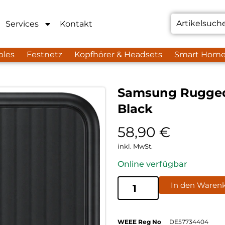
Services
Kontakt
bles
Festnetz
Kopfhörer & Headsets
Smart Hom
Samsung Rugged 
Black
58,90
€
inkl. MwSt.
Online verfügbar
In den Waren
WEEE Reg No
DE57734404