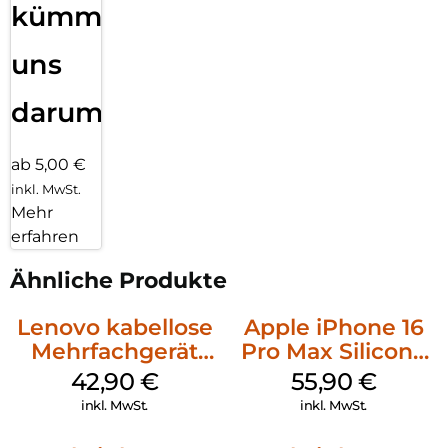
kümmern
uns
darum!
ab 5,00 €
inkl. MwSt.
Mehr
erfahren
Ähnliche Produkte
Lenovo kabellose
Apple iPhone 16
Mehrfachgerät
Pro Max Silicone
Luna Grey
Case MagSafe
42,90
€
55,90
€
Stone Gray
inkl. MwSt.
inkl. MwSt.