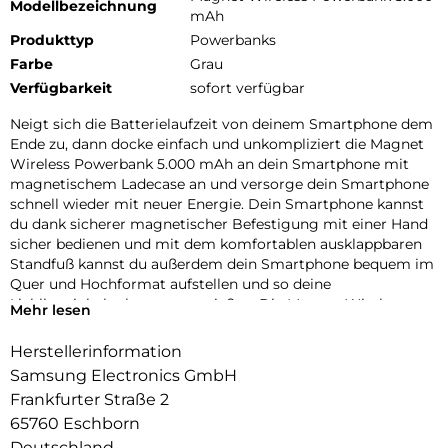
Modellbezeichnung
mAh
Produkttyp
Powerbanks
Farbe
Grau
Verfügbarkeit
sofort verfügbar
Neigt sich die Batterielaufzeit von deinem Smartphone dem
Ende zu, dann docke einfach und unkompliziert die Magnet
Wireless Powerbank 5.000 mAh an dein Smartphone mit
magnetischem Ladecase an und versorge dein Smartphone
schnell wieder mit neuer Energie. Dein Smartphone kannst
du dank sicherer magnetischer Befestigung mit einer Hand
sicher bedienen und mit dem komfortablen ausklappbaren
Standfuß kannst du außerdem dein Smartphone bequem im
Quer und Hochformat aufstellen und so deine
Lieblingsinhalte bequem genießen. Die Magnet Wireless
Mehr lesen
Powerbank kann außerdem kompatible Endgeräte über das
mitgelieferten USB-C Kabel mit neuer Power versorgen oder
Herstellerinformation
deine Galaxy Buds über das magnetische Ladepad, durch
Samsung Electronics GmbH
einfaches auflegen des Ladeetuis.
Frankfurter Straße 2
65760 Eschborn
Deutschland