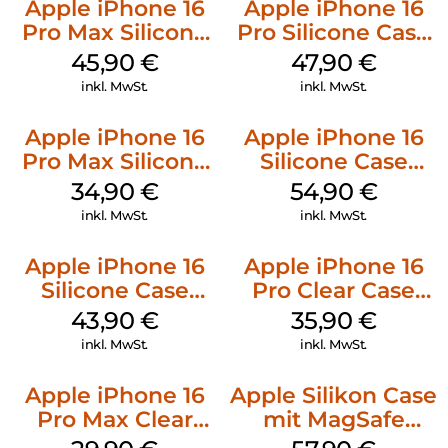
Apple iPhone 16
Apple iPhone 16
Pro Max Silicone
Pro Silicone Case
Case MagSafe
MagSafe Denim
45,90
€
47,90
€
Ultramarine
inkl. MwSt.
inkl. MwSt.
Apple iPhone 16
Apple iPhone 16
Pro Max Silicone
Silicone Case
Case MagSafe
MagSafe Black
34,90
€
54,90
€
Denim
inkl. MwSt.
inkl. MwSt.
Apple iPhone 16
Apple iPhone 16
Silicone Case
Pro Clear Case
MagSafe Plum
MagSafe
43,90
€
35,90
€
Transparent
inkl. MwSt.
inkl. MwSt.
Apple iPhone 16
Apple Silikon Case
Pro Max Clear
mit MagSafe
Case MagSafe
iPhone 14 Pro