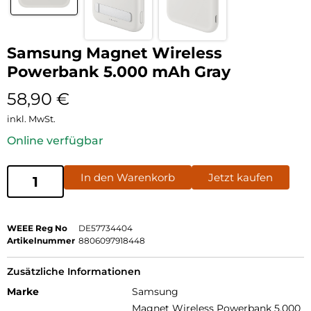
Samsung Magnet Wireless
Powerbank 5.000 mAh Gray
58,90
€
inkl. MwSt.
Online verfügbar
In den Warenkorb
Jetzt kaufen
WEEE Reg No
DE57734404
Artikelnummer
8806097918448
Zusätzliche Informationen
Marke
Samsung
Magnet Wireless Powerbank 5.000