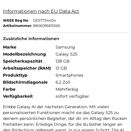
Informationen nach EU Data Act
WEEE Reg No
DE57734404
Artikelnummer
8806095815565
Zusätzliche Informationen
Marke
Samsung
Modellbezeichnung
Galaxy S25
Speicherkapazität
128 GB
Arbeitsspeicher (RAM)
12 GB
Produkttyp
Smartphones
Bildschirmdiagonale
6,2 Zoll
Farbe
Mehrfarbig
Verfügbarkeit
sofort verfügbar
Erlebe Galaxy AI der nächsten Generation. Mit vielen
personalisierten Funktionen macht sie das Galaxy S25 zu
deinem persönlichen Begleiter, der dir im Alltag den Rücken
freihalten kann. Erledige Dinge, für die du bisher länger an
den Bildschirm gefesselt warst, in nur einem Schritt: Die AI