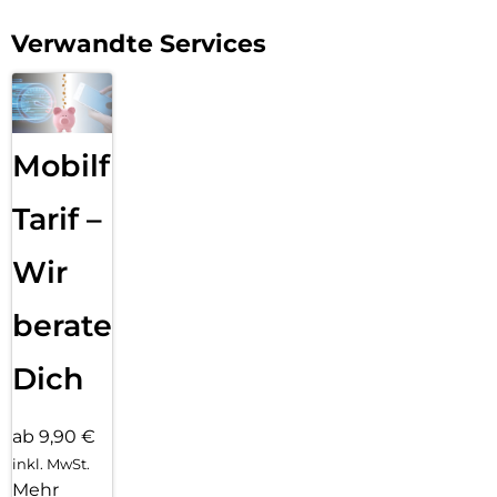
Galaxy S25 Lichtjahre voraus und genieße den nächsten
großen Sprung der Galaxy AI.
Verwandte Services
Mobilfunk
Tarif –
Wir
beraten
Dich
ab 9,90 €
inkl. MwSt.
Mehr