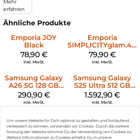
Mehr
erfahren
Ähnliche Produkte
Emporia JOY
Emporia
Black
SIMPLICITYglam.4G
Schwarz
78,90
€
79,90
€
inkl. MwSt.
inkl. MwSt.
Samsung Galaxy
Samsung Galaxy
A26 5G 128 GB
S25 Ultra 512 GB
White
Titanium Silverblue
290,90
€
1.592,90
€
inkl. MwSt.
inkl. MwSt.
Nothing Phone
Crosscall Stellar-M6
Um unsere Website für Dich optimal zu gestalten und fortlaufend
(3a) 256 GB
128 GB Schwarz
verbessern zu können, verwenden wir Cookies. Durch die weitere
Black
Nutzung der Website stimmst Du der Verwendung von Cookies zu.
378,90
€
407,90
€
Weitere Informationen zu Cookies erhältst Du in unserer