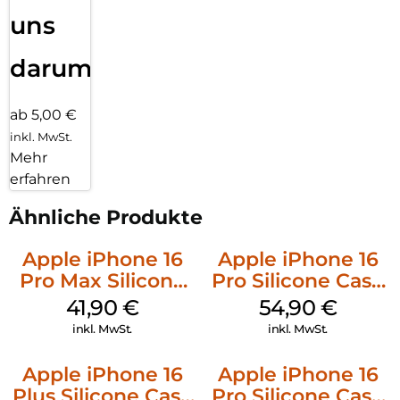
uns
darum!
ab 5,00 €
inkl. MwSt.
Mehr
erfahren
Ähnliche Produkte
Apple iPhone 16
Apple iPhone 16
Pro Max Silicone
Pro Silicone Case
Case MagSafe
MagSafe Black
41,90
€
54,90
€
Ultramarine
inkl. MwSt.
inkl. MwSt.
Apple iPhone 16
Apple iPhone 16
Plus Silicone Case
Pro Silicone Case