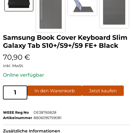
Samsung Book Cover Keyboard Slim
Galaxy Tab S10+/S9+/S9 FE+ Black
70,90
€
inkl. MwSt.
Online verfügbar
In den Warenkorb
Jetzt kaufen
WEEE Reg No
DE38765828
Artikelnummer
8806095759081
Zusätzliche Informationen