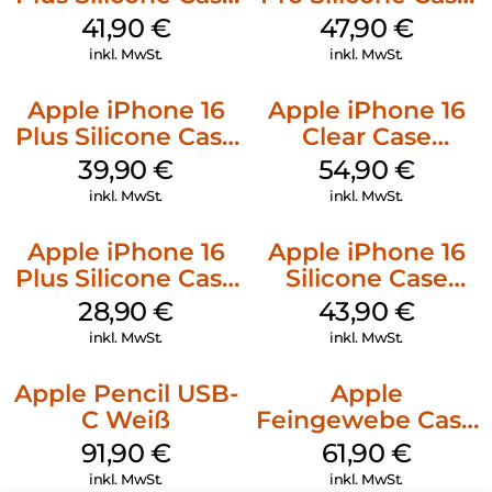
MagSafe Stone
MagSafe Denim
41,90
€
47,90
€
Gray
inkl. MwSt.
inkl. MwSt.
Apple iPhone 16
Apple iPhone 16
Plus Silicone Case
Clear Case
MagSafe Plum
MagSafe
39,90
€
54,90
€
Transparent
inkl. MwSt.
inkl. MwSt.
Apple iPhone 16
Apple iPhone 16
Plus Silicone Case
Silicone Case
MagSafe Black
MagSafe Plum
28,90
€
43,90
€
inkl. MwSt.
inkl. MwSt.
Apple Pencil USB-
Apple
C Weiß
Feingewebe Case
iPhone 15 Pro
91,90
€
61,90
€
MagSafe Schwarz
inkl. MwSt.
inkl. MwSt.