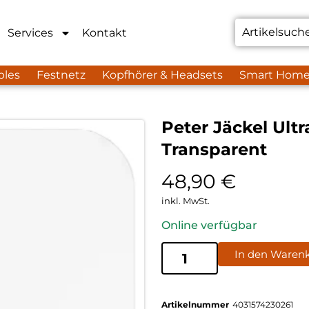
Services
Kontakt
bles
Festnetz
Kopfhörer & Headsets
Smart Hom
Peter Jäckel Ultr
Transparent
48,90
€
inkl. MwSt.
Online verfügbar
In den Waren
Artikelnummer
4031574230261