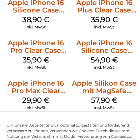
Apple iPhone 16
Apple iPhone 16
Silicone Case
Plus Clear Case
MagSafe
MagSafe
38,90
€
35,90
€
Ultramarine
Transparent
inkl. MwSt.
inkl. MwSt.
Apple iPhone 16
Apple iPhone 16
Pro Clear Case
Silicone Case
MagSafe
MagSafe Lake
35,90
€
54,90
€
Transparent
Green
inkl. MwSt.
inkl. MwSt.
Apple iPhone 16
Apple Silikon Case
Pro Max Clear
mit MagSafe
Case MagSafe
iPhone 14 Pro
29,90
€
57,90
€
Transparent
(PRODUCT)RED
inkl. MwSt.
inkl. MwSt.
Um unsere Website für Dich optimal zu gestalten und fortlaufend
verbessern zu können, verwenden wir Cookies. Durch die weitere
Nutzung der Website stimmst Du der Verwendung von Cookies zu.