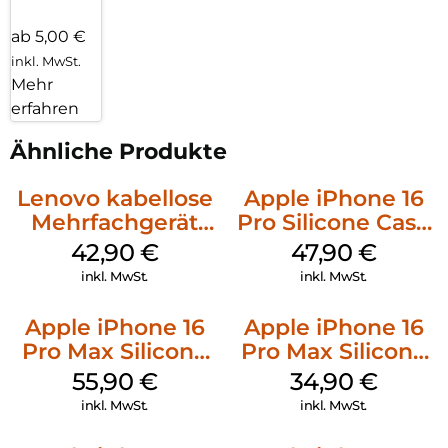
ab 5,00 €
inkl. MwSt.
Mehr
erfahren
Ähnliche Produkte
Lenovo kabellose
Apple iPhone 16
Mehrfachgerät
Pro Silicone Case
Luna Grey
MagSafe Denim
42,90
€
47,90
€
inkl. MwSt.
inkl. MwSt.
Apple iPhone 16
Apple iPhone 16
Pro Max Silicone
Pro Max Silicone
Case MagSafe
Case MagSafe
55,90
€
34,90
€
Stone Gray
Denim
inkl. MwSt.
inkl. MwSt.