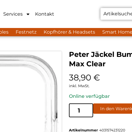
Services
Kontakt
bles
Festnetz
Kopfhörer & Headsets
Smart Hom
Peter Jäckel Bum
Max Clear
38,90
€
inkl. MwSt.
Online verfügbar
In den Waren
Artikelnummer
4031574231220