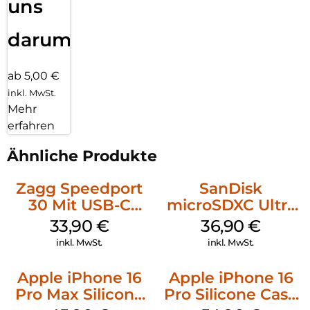
uns
darum!
ab 5,00 €
inkl. MwSt.
Mehr
erfahren
Ähnliche Produkte
Zagg Speedport
SanDisk
30 Mit USB-C
microSDXC Ultra
Kabel Weiß
128 GB + Adapter
33,90
€
36,90
€
Mobile
inkl. MwSt.
inkl. MwSt.
Apple iPhone 16
Apple iPhone 16
Pro Max Silicone
Pro Silicone Case