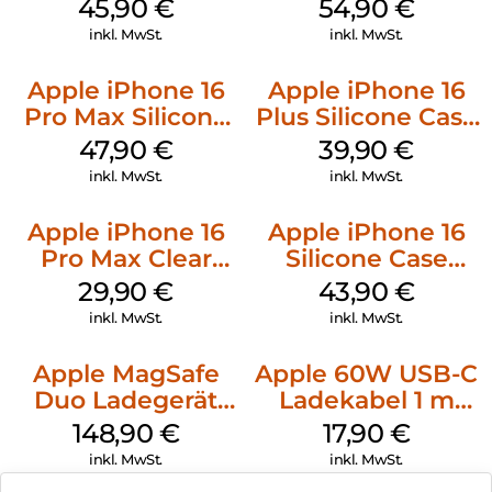
Case MagSafe
MagSafe Black
45,90
€
54,90
€
Ultramarine
inkl. MwSt.
inkl. MwSt.
Apple iPhone 16
Apple iPhone 16
Pro Max Silicone
Plus Silicone Case
Case MagSafe
MagSafe Plum
47,90
€
39,90
€
Black
inkl. MwSt.
inkl. MwSt.
Apple iPhone 16
Apple iPhone 16
Pro Max Clear
Silicone Case
Case MagSafe
MagSafe Plum
29,90
€
43,90
€
Transparent
inkl. MwSt.
inkl. MwSt.
Apple MagSafe
Apple 60W USB-C
Duo Ladegerät
Ladekabel 1 m
Weiß
Weiß
148,90
€
17,90
€
inkl. MwSt.
inkl. MwSt.