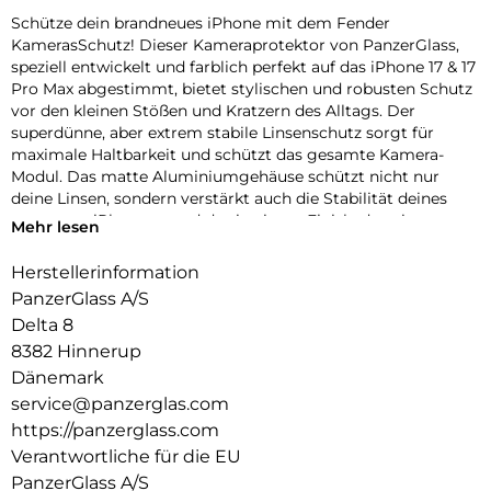
Schütze dein brandneues iPhone mit dem Fender
KamerasSchutz! Dieser Kameraprotektor von PanzerGlass,
speziell entwickelt und farblich perfekt auf das iPhone 17 & 17
Pro Max abgestimmt, bietet stylischen und robusten Schutz
vor den kleinen Stößen und Kratzern des Alltags. Der
superdünne, aber extrem stabile Linsenschutz sorgt für
maximale Haltbarkeit und schützt das gesamte Kamera-
Modul. Das matte Aluminiumgehäuse schützt nicht nur
deine Linsen, sondern verstärkt auch die Stabilität deines
gesamten iPhones – und das in einem Finish, das nie
Mehr lesen
verblasst! Erhältlich in drei wunderschönen,
geräteabgestimmten Farben: Silver, Deep Blue und Cosmic
Herstellerinformation
Orange. Und klar – die Installation ist kinderleicht und sitzt
PanzerGlass A/S
perfekt. Der farblich abgestimmte Fender von PanzerGlass
Delta 8
schützt dein iPhone mit einzigartigem Kameraschutz – echt
8382 Hinnerup
stark, echt du.
Dänemark
Der Global Recycled Standard (GRS) = Die GRS ist eine
service@panzerglas.com
internationale Produktnorm, die Anforderungen an recycelte
https://panzerglass.com
Materialien definiert, z.B. in Bezug auf Rückverfolgbarkeit,
chemische Inhaltsstoffe und Umweltauswirkungen.
Verantwortliche für die EU
PanzerGlass A/S