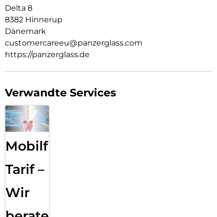
Delta 8
8382 Hinnerup
Dänemark
customercareeu@panzerglass.com
https://panzerglass.de
Verwandte Services
Mobilfunk
Tarif –
Wir
beraten