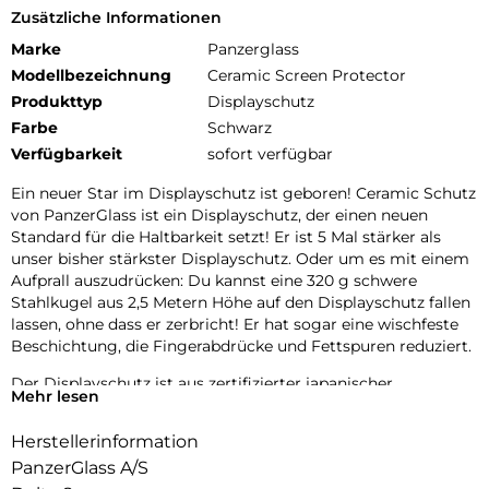
Zusätzliche Informationen
Marke
Panzerglass
Modellbezeichnung
Ceramic Screen Protector
Produkttyp
Displayschutz
Farbe
Schwarz
Verfügbarkeit
sofort verfügbar
Ein neuer Star im Displayschutz ist geboren! Ceramic Schutz
von PanzerGlass ist ein Displayschutz, der einen neuen
Standard für die Haltbarkeit setzt! Er ist 5 Mal stärker als
unser bisher stärkster Displayschutz. Oder um es mit einem
Aufprall auszudrücken: Du kannst eine 320 g schwere
Stahlkugel aus 2,5 Metern Höhe auf den Displayschutz fallen
lassen, ohne dass er zerbricht! Er hat sogar eine wischfeste
Beschichtung, die Fingerabdrücke und Fettspuren reduziert.
Der Displayschutz ist aus zertifizierter japanischer
Mehr lesen
Glaskeramik von Ohara hergestellt. Glaskeramik ist eines der
kratzfestesten Materialien der Welt und enthält eingebettete,
Herstellerinformation
für das bloße Auge unsichtbare Kristalle, die verhindern, dass
PanzerGlass A/S
sich Risse ausbreiten, und die eine Festigkeit ermöglichen,