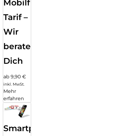
Mobilfunk
Klicks entfernt: Kombiniere deinen Displayschutz und deine
Hülle mit PanzerGlass PicturePerfect oder Hoops.
Tarif –
P.S. Und wie alle unsere Produkte wird auch Ceramic Schutz
in einer recycelbaren FSC-zertifizierten Verpackung geliefert.
Wir
beraten
Dich
ab 9,90 €
inkl. MwSt.
Mehr
erfahren
Smartphone