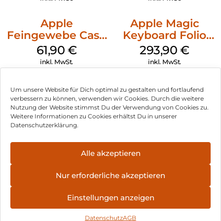
Apple
Apple Magic
Feingewebe Case
Keyboard Folio
iPhone 15 Pro
iPad 10.9″ (10.Gen.)
61,90
€
293,90
€
MagSafe Schwarz
Weiß
inkl. MwSt.
inkl. MwSt.
Um unsere Website für Dich optimal zu gestalten und fortlaufend
verbessern zu können, verwenden wir Cookies. Durch die weitere
Nutzung der Website stimmst Du der Verwendung von Cookies zu.
Impressum
Weitere Informationen zu Cookies erhältst Du in unserer
Datenschutzerklärung.
AGB
Datenschutz
Alle akzeptieren
Vertrag widerrufen
Nur erforderliche akzeptieren
Hinweis zur Batterieentsorgung
Einstellungen anzeigen
Newsletter
Datenschutz
AGB
©
2026
, Brodos AG – All Rights Reserved.