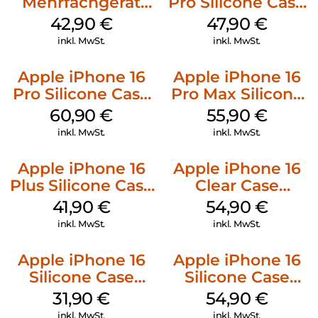
Mehrfachgerät
Pro Silicone Case
Luna Grey
MagSafe Denim
42,90
€
47,90
€
inkl. MwSt.
inkl. MwSt.
Apple iPhone 16
Apple iPhone 16
Pro Silicone Case
Pro Max Silicone
MagSafe Stone
Case MagSafe
60,90
€
55,90
€
Gray
Stone Gray
inkl. MwSt.
inkl. MwSt.
Apple iPhone 16
Apple iPhone 16
Plus Silicone Case
Clear Case
MagSafe Stone
MagSafe
41,90
€
54,90
€
Gray
Transparent
inkl. MwSt.
inkl. MwSt.
Apple iPhone 16
Apple iPhone 16
Silicone Case
Silicone Case
MagSafe Fuchsia
MagSafe Lake
31,90
€
54,90
€
Green
inkl. MwSt.
inkl. MwSt.