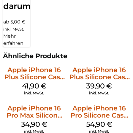
darum!
ab 5,00 €
inkl. MwSt.
Mehr
erfahren
Ähnliche Produkte
Apple iPhone 16
Apple iPhone 16
Plus Silicone Case
Plus Silicone Case
MagSafe Stone
MagSafe Plum
41,90
€
39,90
€
Gray
inkl. MwSt.
inkl. MwSt.
Apple iPhone 16
Apple iPhone 16
Pro Max Silicone
Pro Silicone Case
Case MagSafe
MagSafe Black
34,90
€
54,90
€
Denim
inkl. MwSt.
inkl. MwSt.