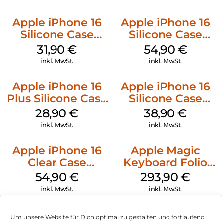
Apple iPhone 16
Apple iPhone 16
Silicone Case
Silicone Case
MagSafe Fuchsia
MagSafe Lake
31,90
€
54,90
€
Green
inkl. MwSt.
inkl. MwSt.
Apple iPhone 16
Apple iPhone 16
Plus Silicone Case
Silicone Case
MagSafe Black
MagSafe
28,90
€
38,90
€
Ultramarine
inkl. MwSt.
inkl. MwSt.
Apple iPhone 16
Apple Magic
Clear Case
Keyboard Folio
MagSafe
iPad 10.9″ (10.Gen.)
54,90
€
293,90
€
Transparent
Weiß
inkl. MwSt.
inkl. MwSt.
Um unsere Website für Dich optimal zu gestalten und fortlaufend