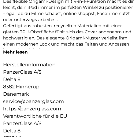
Das flexible Origami-Design mit 4-in-1-Funktion macht es dir
leicht, dein iPad immer im perfekten Winkel zu positionieren
– egal, ob du Filme schaust, online shoppst, FaceTime nutzt
oder unterwegs arbeitest.
Gefertigt aus robusten, recycelten Materialien mit einer
glatten TPU-Oberfläche fühlt sich das Cover angenehm und
hochwertig an. Das elegante Origami-Muster verleiht ihm
einen modernen Look und macht das Falten und Anpassen
besonders einfach.
Mehr lesen
Dein iPad ist rundum geschützt – vorne und hinten – mit
verstärkten Ecken, die den täglichen Stößen und
Herstellerinformation
Erschütterungen standhalten. Dank der integrierten
PanzerGlass A/S
Halterung für deinen Apple Pencil hast du ihn immer
Delta 8
griffbereit.
8382 Hinnerup
Bist du bereit, dein iPad auf das nächste Level zu bringen?
Die iPad Essential Hülle vereint Stil, Vielseitigkeit und Schutz
Dänemark
in einem cleveren Design – gemacht, um mit dir Schritt zu
service@panzerglas.com
halten, egal wohin dich der Tag führt.
https://panzerglass.com
Verantwortliche für die EU
PanzerGlass A/S
Delta 8