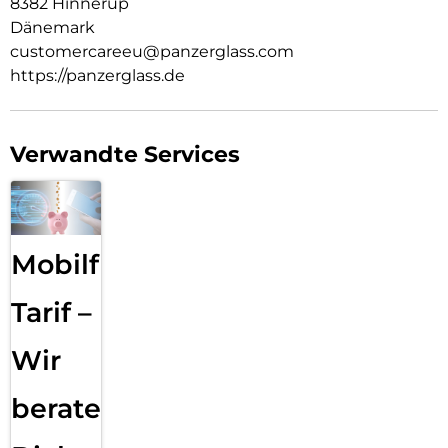
8382 Hinnerup
Dänemark
customercareeu@panzerglass.com
https://panzerglass.de
Verwandte Services
Mobilfunk
Tarif –
Wir
beraten