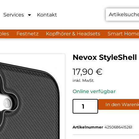
Services
Kontakt
bles
Festnetz
Kopfhörer & Headsets
Smart Hom
Nevox StyleShel
17,90
€
inkl. MwSt.
Online verfügbar
In den Waren
Artikelnummer
4250686415261