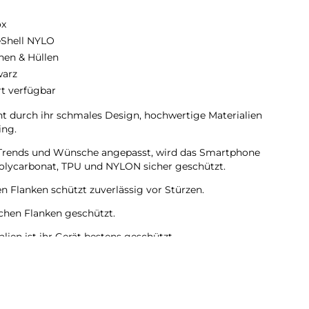
ox
eShell NYLO
hen & Hüllen
arz
rt verfügbar
 durch ihr schmales Design, hochwertige Materialien
ing.
en Trends und Wünsche angepasst, wird das Smartphone
olycarbonat, TPU und NYLON sicher geschützt.
en Flanken schützt zuverlässig vor Stürzen.
lichen Flanken geschützt.
ien ist ihr Gerät bestens geschützt.
mera bleiben voll zugänglich.
ndes Material und langlebige Zusammensetzung der