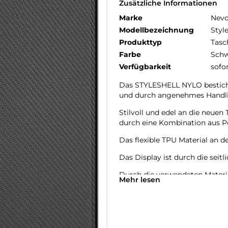
Zusätzliche Informationen
Marke
Nev
Modellbezeichnung
Styl
Produkttyp
Tasc
Farbe
Schw
Verfügbarkeit
sofo
Das STYLESHELL NYLO besticht
und durch angenehmes Handl
Stilvoll und edel an die neu
durch eine Kombination aus P
Das flexible TPU Material an d
Das Display ist durch die seit
Durch die verwendeten Material
Mehr lesen
Die Anschlüsse, Knöpfe und Ka
Hochwertiges Schmutzabweise
Materialien.