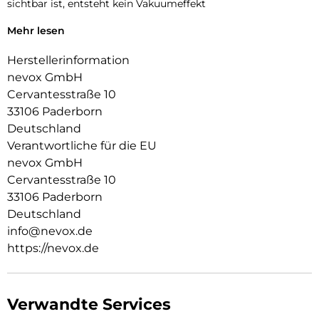
sichtbar ist, entsteht kein Vakuumeffekt
Alle Tasten und Ecken werden geschützt, zudem ist für die
Mehr lesen
Absicherung der Kamera eine Erhöhung integriert
Herstellerinformation
nevox GmbH
Cervantesstraße 10
33106 Paderborn
Deutschland
Verantwortliche für die EU
nevox GmbH
Cervantesstraße 10
33106 Paderborn
Deutschland
info@nevox.de
https://nevox.de
Verwandte Services