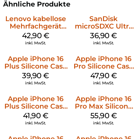
Ähnliche Produkte
Lenovo kabellose
SanDisk
Mehrfachgerät
microSDXC Ultra
Luna Grey
128 GB + Adapter
42,90
€
36,90
€
Mobile
inkl. MwSt.
inkl. MwSt.
Apple iPhone 16
Apple iPhone 16
Plus Silicone Case
Pro Silicone Case
MagSafe Plum
MagSafe Denim
39,90
€
47,90
€
inkl. MwSt.
inkl. MwSt.
Apple iPhone 16
Apple iPhone 16
Plus Silicone Case
Pro Max Silicone
MagSafe Stone
Case MagSafe
41,90
€
55,90
€
Gray
Stone Gray
inkl. MwSt.
inkl. MwSt.
Apple iPhone 16
Apple iPhone 16