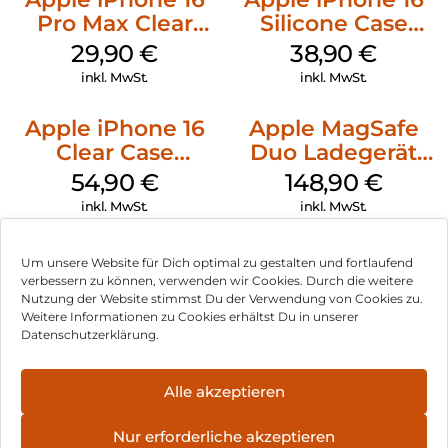
Pro Max Clear
Silicone Case
Case MagSafe
MagSafe
29,90
€
38,90
€
Transparent
Ultramarine
inkl. MwSt.
inkl. MwSt.
Apple iPhone 16
Apple MagSafe
Clear Case
Duo Ladegerät
MagSafe
Weiß
54,90
€
148,90
€
Transparent
inkl. MwSt.
inkl. MwSt.
Um unsere Website für Dich optimal zu gestalten und fortlaufend
verbessern zu können, verwenden wir Cookies. Durch die weitere
Nutzung der Website stimmst Du der Verwendung von Cookies zu.
Impressum
Weitere Informationen zu Cookies erhältst Du in unserer
Datenschutzerklärung.
AGB
Datenschutz
Alle akzeptieren
Vertrag widerrufen
Nur erforderliche akzeptieren