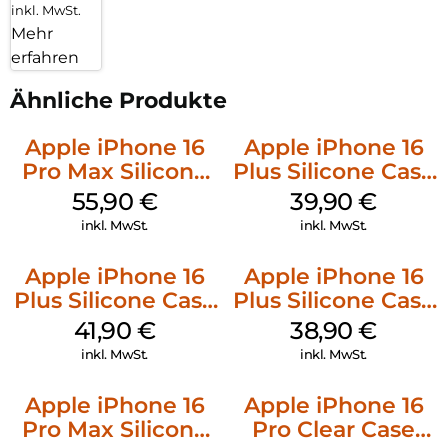
inkl. MwSt.
Mehr
erfahren
Ähnliche Produkte
Apple iPhone 16
Apple iPhone 16
Pro Max Silicone
Plus Silicone Case
Case MagSafe
MagSafe Plum
55,90
€
39,90
€
Stone Gray
inkl. MwSt.
inkl. MwSt.
Apple iPhone 16
Apple iPhone 16
Plus Silicone Case
Plus Silicone Case
MagSafe Stone
MagSafe Denim
41,90
€
38,90
€
Gray
inkl. MwSt.
inkl. MwSt.
Apple iPhone 16
Apple iPhone 16
Pro Max Silicone
Pro Clear Case