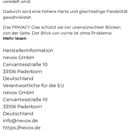
veredelt wird.
Dadurch wird eine höhere Härte und gleichzeitige Flexibilität
gewährleistet.
Das PRIVACY Glas schützt sie vor unerwünschten Blicken
von der Seite. Der Blick von vorne ist ohne Probleme
Mehr lesen
möglich, gleichzeitig wird der Blick von der Seite
abgedunkelt.
Herstellerinformation
Das NEVOGLASS 3D ist an den Kanten gewölbt und passt
nevox GmbH
sich somit dem Display an, wodurch eine bessere Haptik
Cervantesstraße 10
erzielt.
33106 Paderborn
Durch die Umformungen wird das komplette Display
Deutschland
zuverlässig geschützt.
Verantwortliche für die EU
nevox GmbH
Cervantesstraße 10
33106 Paderborn
Deutschland
info@nevox.de
https://nevox.de