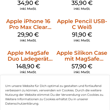
Case MagSafe
MagSafe
34,90
€
35,90
€
Denim
Transparent
inkl. MwSt.
inkl. MwSt.
Apple iPhone 16
Apple Pencil USB-
Pro Max Clear
C Weiß
Case MagSafe
29,90
€
91,90
€
Transparent
inkl. MwSt.
inkl. MwSt.
Apple MagSafe
Apple Silikon Case
Duo Ladegerät
mit MagSafe
Weiß
iPhone 14 Pro
148,90
€
57,90
€
(PRODUCT)RED
inkl. MwSt.
inkl. MwSt.
Um unsere Website für Dich optimal zu gestalten und fortlaufend
verbessern zu können, verwenden wir Cookies. Durch die weitere
Nutzung der Website stimmst Du der Verwendung von Cookies zu.
Impressum
Weitere Informationen zu Cookies erhältst Du in unserer
Datenschutzerklärung.
AGB