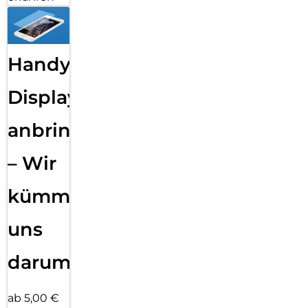
Handy
Displayfolie
anbringen
– Wir
kümmern
uns
darum!
ab 5,00 €