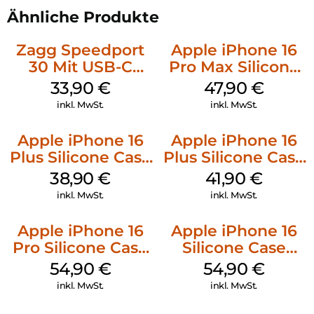
Ähnliche Produkte
Zagg Speedport
Apple iPhone 16
30 Mit USB-C
Pro Max Silicone
Kabel Weiß
Case MagSafe
33,90
€
47,90
€
Black
inkl. MwSt.
inkl. MwSt.
Apple iPhone 16
Apple iPhone 16
Plus Silicone Case
Plus Silicone Case
MagSafe Denim
MagSafe Stone
38,90
€
41,90
€
Gray
inkl. MwSt.
inkl. MwSt.
Apple iPhone 16
Apple iPhone 16
Pro Silicone Case
Silicone Case
MagSafe Black
MagSafe Black
54,90
€
54,90
€
inkl. MwSt.
inkl. MwSt.