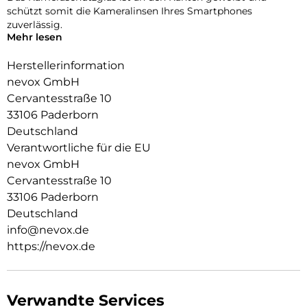
schützt somit die Kameralinsen Ihres Smartphones
zuverlässig.
Mehr lesen
Die Fotoqualität wird nicht beeinträchtigt, zusätzlich
schützen Sie die Linsen vor Staubablagerungen in den
Herstellerinformation
Zwischenräumen.
nevox GmbH
Cervantesstraße 10
33106 Paderborn
Deutschland
Verantwortliche für die EU
nevox GmbH
Cervantesstraße 10
33106 Paderborn
Deutschland
info@nevox.de
https://nevox.de
Verwandte Services