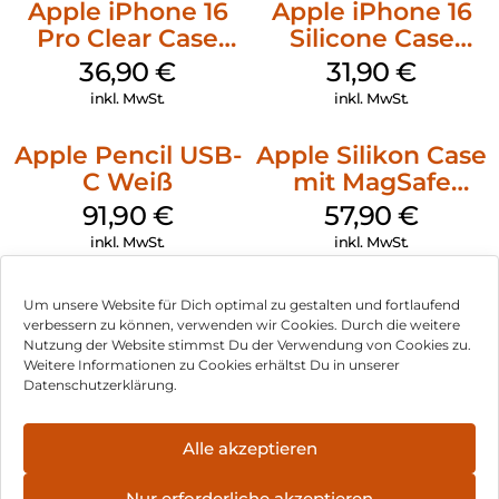
Apple iPhone 16
Apple iPhone 16
Pro Clear Case
Silicone Case
MagSafe
MagSafe Fuchsia
36,90
€
31,90
€
Transparent
inkl. MwSt.
inkl. MwSt.
Apple Pencil USB-
Apple Silikon Case
C Weiß
mit MagSafe
iPhone 14 Pro
91,90
€
57,90
€
(PRODUCT)RED
inkl. MwSt.
inkl. MwSt.
Um unsere Website für Dich optimal zu gestalten und fortlaufend
verbessern zu können, verwenden wir Cookies. Durch die weitere
Nutzung der Website stimmst Du der Verwendung von Cookies zu.
Impressum
Weitere Informationen zu Cookies erhältst Du in unserer
Datenschutzerklärung.
AGB
Datenschutz
Alle akzeptieren
Vertrag widerrufen
Nur erforderliche akzeptieren