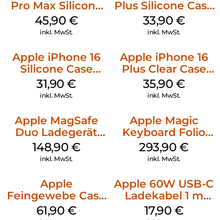
Pro Max Silicone
Plus Silicone Case
Case MagSafe
MagSafe Lake
45,90
€
33,90
€
Ultramarine
Green
inkl. MwSt.
inkl. MwSt.
Apple iPhone 16
Apple iPhone 16
Silicone Case
Plus Clear Case
MagSafe Fuchsia
MagSafe
31,90
€
35,90
€
Transparent
inkl. MwSt.
inkl. MwSt.
Apple MagSafe
Apple Magic
Duo Ladegerät
Keyboard Folio
Weiß
iPad 10.9″ (10.Gen.)
148,90
€
293,90
€
Weiß
inkl. MwSt.
inkl. MwSt.
Apple
Apple 60W USB-C
Feingewebe Case
Ladekabel 1 m
iPhone 15 Pro
Weiß
61,90
€
17,90
€
MagSafe Schwarz