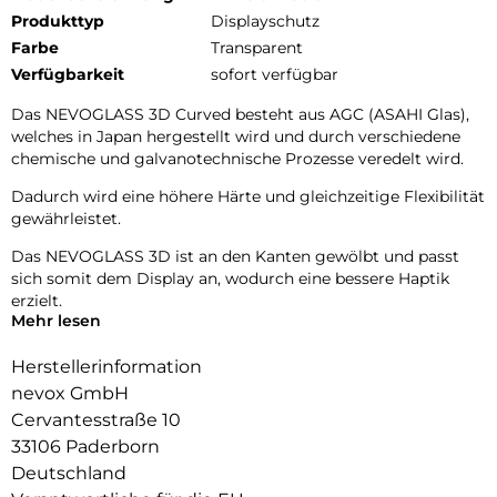
Produkttyp
Displayschutz
Farbe
Transparent
Verfügbarkeit
sofort verfügbar
Das NEVOGLASS 3D Curved besteht aus AGC (ASAHI Glas),
welches in Japan hergestellt wird und durch verschiedene
chemische und galvanotechnische Prozesse veredelt wird.
Dadurch wird eine höhere Härte und gleichzeitige Flexibilität
gewährleistet.
Das NEVOGLASS 3D ist an den Kanten gewölbt und passt
sich somit dem Display an, wodurch eine bessere Haptik
erzielt.
Mehr lesen
Durch die Umformungen wird das komplette Display
zuverlässig geschützt.
Herstellerinformation
nevox GmbH
Cervantesstraße 10
33106 Paderborn
Deutschland