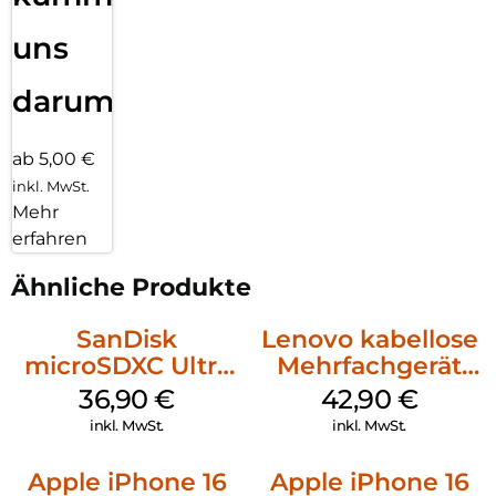
uns
darum!
ab 5,00 €
inkl. MwSt.
Mehr
erfahren
Ähnliche Produkte
SanDisk
Lenovo kabellose
microSDXC Ultra
Mehrfachgerät
128 GB + Adapter
Luna Grey
36,90
€
42,90
€
Mobile
inkl. MwSt.
inkl. MwSt.
Apple iPhone 16
Apple iPhone 16