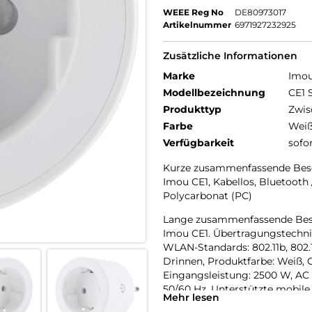
WEEE Reg No
DE80973017
Artikelnummer
6971927232925
Zusätzliche Informationen
Marke
Imo
Modellbezeichnung
CE1 
Produkttyp
Zwis
Farbe
Wei
Verfügbarkeit
sofo
Kurze zusammenfassende Bes
Imou CE1, Kabellos, Bluetooth / 
Polycarbonat (PC)
Lange zusammenfassende Bes
Imou CE1. Übertragungstechnik
WLAN-Standards: 802.11b, 802.11
Drinnen, Produktfarbe: Weiß, 
Eingangsleistung: 2500 W, AC
50/60 Hz. Unterstützte mobile 
Mehr lesen
Android 12.0, Android 13.0, Andr