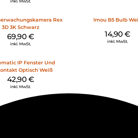
inkl. MwSt.
berwachungskamera Rex
Imou B5 Bulb We
3D 3K Schwarz
14,90
€
69,90
€
inkl. MwSt.
inkl. MwSt.
matic IP Fenster Und
ontakt Optisch Weiß
42,90
€
inkl. MwSt.