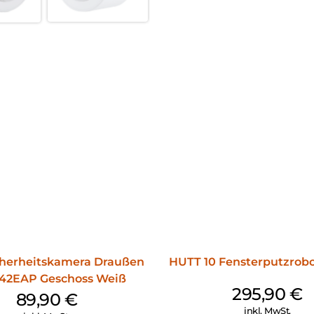
cherheitskamera Draußen
HUTT 10 Fensterputzrob
F42EAP Geschoss Weiß
295,90
€
89,90
€
inkl. MwSt.