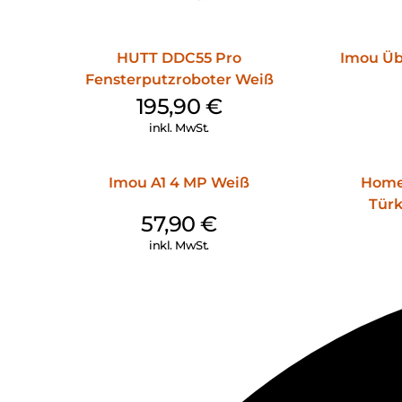
HUTT DDC55 Pro
Imou Ü
Fensterputzroboter Weiß
195,90
€
inkl. MwSt.
Imou A1 4 MP Weiß
Home
Türk
57,90
€
inkl. MwSt.