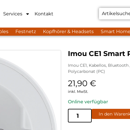
Services
Kontakt
bles
Festnetz
Kopfhörer & Headsets
Smart Hom
Imou CE1 Smart 
Imou CE1, Kabellos, Bluetooth / 
Polycarbonat (PC)
21,90
€
inkl. MwSt.
Online verfügbar
In den Waren