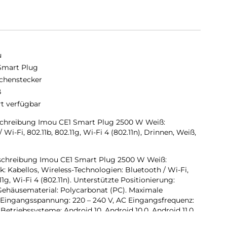
u
Smart Plug
chenstecker
ß
rt verfügbar
chreibung Imou CE1 Smart Plug 2500 W Weiß:
Wi-Fi, 802.11b, 802.11g, Wi-Fi 4 (802.11n), Drinnen, Weiß,
chreibung Imou CE1 Smart Plug 2500 W Weiß:
: Kabellos, Wireless-Technologien: Bluetooth / Wi-Fi,
g, Wi-Fi 4 (802.11n). Unterstützte Positionierung:
Gehäusematerial: Polycarbonat (PC). Maximale
 Eingangsspannung: 220 – 240 V, AC Eingangsfrequenz:
Betriebssysteme: Android 10, Android 10.0, Android 11.0,
oid 4.4, Android 5.0,.