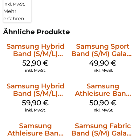
inkl. MwSt.
Mehr
erfahren
Ähnliche Produkte
Samsung Hybrid
Samsung Sport
Band (S/M/L)
Band (S/M) Galaxy
Galaxy
Watch8/Watch8
52,90
€
49,90
€
Watch8/Watch8
Classic Graphite
inkl. MwSt.
inkl. MwSt.
Classic White
Samsung Hybrid
Samsung
Band (S/M/L)
Athleisure Band
Galaxy
(M/L) Galaxy
59,90
€
50,90
€
Watch8/Watch8
Watch8/Watch8
inkl. MwSt.
inkl. MwSt.
Classic Taupe
Classic Green
Samsung
Samsung Fabric
Athleisure Band
Band (S/M) Galaxy