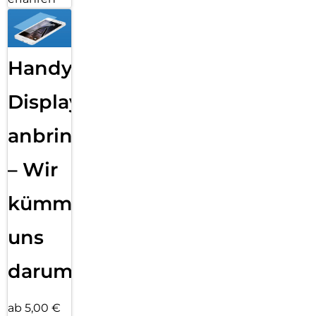
Handy
Displayfolie
anbringen
– Wir
kümmern
uns
darum!
ab 5,00 €