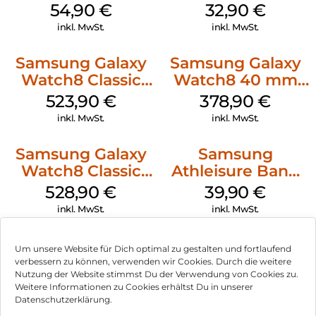
(S/M) Galaxy
Watch8/Watch8
54,90
€
32,90
€
Watch8/Watch8
Classic Red
inkl. MwSt.
inkl. MwSt.
Classic Graphite
Samsung Galaxy
Samsung Galaxy
Watch8 Classic
Watch8 40 mm
White
Graphite
523,90
€
378,90
€
inkl. MwSt.
inkl. MwSt.
Samsung Galaxy
Samsung
Watch8 Classic
Athleisure Band
Black
M/L Galaxy
528,90
€
39,90
€
Watch7 Silver
inkl. MwSt.
inkl. MwSt.
Um unsere Website für Dich optimal zu gestalten und fortlaufend
verbessern zu können, verwenden wir Cookies. Durch die weitere
Nutzung der Website stimmst Du der Verwendung von Cookies zu.
Impressum
Weitere Informationen zu Cookies erhältst Du in unserer
Datenschutzerklärung.
AGB