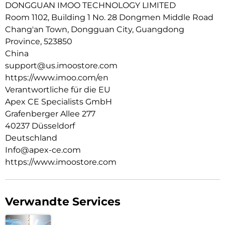
DONGGUAN IMOO TECHNOLOGY LIMITED
Wasserdicht: Zum Schwimmen geeignet, wasserdicht bis zu
Room 1102, Building 1 No. 28 Dongmen Middle Road
20 m Tiefe.
Chang'an Town, Dongguan City, Guangdong
Mehrsprachige Unterstützung: Verfügbar in Englisch,
Province, 523850
Deutsch, Polnisch, Spanisch und Chinesisch.
China
support@us.imoostore.com
https://www.imoo.com/en
Verantwortliche für die EU
Apex CE Specialists GmbH
Grafenberger Allee 277
40237 Düsseldorf
Deutschland
Info@apex-ce.com
https://www.imoostore.com
Verwandte Services