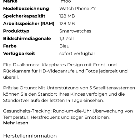
Marke
imoo
Modellbezeichnung
Watch Phone Z7
Speicherkapazität
128 MB
Arbeitsspeicher (RAM)
128 MB
Produkttyp
Smartwatches
Bildschirmdiagonale
1,3 Zoll
Farbe
Blau
Verfügbarkeit
sofort verfügbar
Flip-Dualkamera: Klappbares Design mit Front- und
Rückkamera für HD-Videoanrufe und Fotos jederzeit und
überall.
Präzise Ortung: Mit Unterstützung von 5 Satellitensystemen
können Sie den Standort Ihres Kindes verfolgen und die
Standortverläufe der letzten 14 Tage einsehen.
Gesundheits-Tracking: Rund-um-die-Uhr Überwachung von
Temperatur, Herzfrequenz und sogar Emotionen.
Mehr lesen
Sportmodi: Verschiedene Aktivitätsmodi zur Aufzeichnung
von Training und Leistungsdaten.
Herstellerinformation