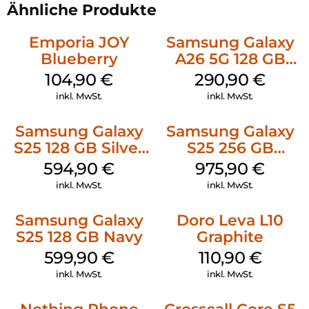
Ähnliche Produkte
Emporia JOY
Samsung Galaxy
Blueberry
A26 5G 128 GB
White
104,90
€
290,90
€
inkl. MwSt.
inkl. MwSt.
Samsung Galaxy
Samsung Galaxy
S25 128 GB Silver
S25 256 GB
Shadow
Icyblue
594,90
€
975,90
€
inkl. MwSt.
inkl. MwSt.
Samsung Galaxy
Doro Leva L10
S25 128 GB Navy
Graphite
599,90
€
110,90
€
inkl. MwSt.
inkl. MwSt.