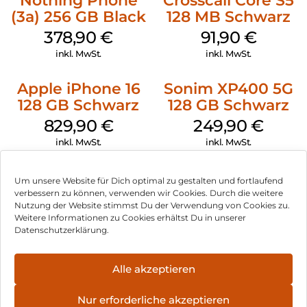
Nothing Phone
Crosscall Core S5
(3a) 256 GB Black
128 MB Schwarz
378,90
€
91,90
€
inkl. MwSt.
inkl. MwSt.
Apple iPhone 16
Sonim XP400 5G
128 GB Schwarz
128 GB Schwarz
829,90
€
249,90
€
inkl. MwSt.
inkl. MwSt.
Um unsere Website für Dich optimal zu gestalten und fortlaufend
verbessern zu können, verwenden wir Cookies. Durch die weitere
Nutzung der Website stimmst Du der Verwendung von Cookies zu.
Impressum
Weitere Informationen zu Cookies erhältst Du in unserer
Datenschutzerklärung.
AGB
Datenschutz
Alle akzeptieren
Vertrag widerrufen
Nur erforderliche akzeptieren