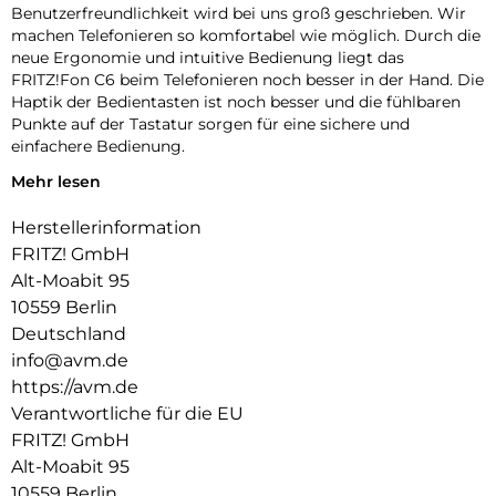
Benutzerfreundlichkeit wird bei uns groß geschrieben. Wir
machen Telefonieren so komfortabel wie möglich. Durch die
neue Ergonomie und intuitive Bedienung liegt das
FRITZ!Fon C6 beim Telefonieren noch besser in der Hand. Die
Haptik der Bedientasten ist noch besser und die fühlbaren
Punkte auf der Tastatur sorgen für eine sichere und
einfachere Bedienung.
Mehr lesen
Individuelle Startbildschirme und Designs:
Behalten Sie die Anrufe immer im Blick oder wählen Sie
Herstellerinformation
einen Startbildschirm mit technischen Daten Ihrer
FRITZ! GmbH
FRITZ!Box wie Verbindungsstatus und WLAN-Nutzung.
Alt-Moabit 95
Entscheiden Sie sich alternativ für das Retro-Design mit
10559 Berlin
einer analogen Uhr in verschiedenen Ausführungen. Sie
haben die Wahl!
Deutschland
info@avm.de
Natürlicher Sound dank HD-Telefonie:
https://avm.de
Das FRITZ!Fon C6 unterstützt für die beste Verständlichkeit
Verantwortliche für die EU
HD-Telefonie, die Stimmen natürlicher überträgt als eine
FRITZ! GmbH
herkömmliche Sprachübertragung. Telefonieren genießen –
Alt-Moabit 95
beim FRITZ!Fon C6 mit angenehm klarem Klang.
10559 Berlin