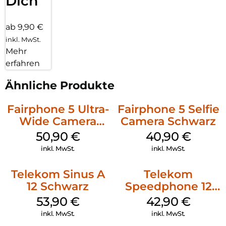
Dich
FRITZ!Fons C6 zur Verfügung und durch Updates kommen
auch neue hinzu.
ab 9,90 €
Unbeschwert telefonieren:
inkl. MwSt.
Mehr
Direkt ab Werk ist Ihr FRITZ!Fon C6 mit einer
Sprachverschlüsselung nach neuesten Standards geschützt.
erfahren
Dafür ist keine zusätzliche Konfiguration Ihrerseits nötig –
Sie können unbesorgt lostelefonieren.
Ähnliche Produkte
Fairphone 5 Ultra-
Fairphone 5 Selfie
Wide Camera
Camera Schwarz
Schwarz
50,90
€
40,90
€
inkl. MwSt.
inkl. MwSt.
Telekom Sinus A
Telekom
12 Schwarz
Speedphone 12
Schwarz
53,90
€
42,90
€
inkl. MwSt.
inkl. MwSt.