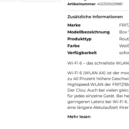
Artikelnummer
4023125029981
Zusätzliche Informationen
Marke
FRIT
Modellbezeichnung
Box 
Produkttyp
Rout
Farbe
Wei
Verfügbarkeit
sofo
Wi-Fi 6 – das schnellste WLAN f
Wi-Fi 6 (WLAN AX) ist der mo
zu 40 Prozent höhere Geschwi
Highspeed-WLAN der FRITZ!Box
Der Clou: Auch bei vielen glei
für jedes einzelne Gerät. Bei h
geringeren Latenz bei Wi-Fi 6.
eine längere Akkulaufzeit Ihrer
Mehr lesen
Natürlich unterstützt die FR
für volle Kompatibilität mit al