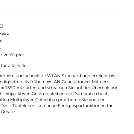
Z!
7590
er
ß
rt verfügbar
ür alle Fälle:
dernste und schnellste WLAN-Standard und erreicht bis
ndigkeiten als frühere WLAN-Generationen. Mit dem
 7590 AX surfen und streamen Sie auf der Überholspur.
chzeitig aktiven Geräten bleiben die Datenraten hoch –
eißen Multiplayer-Gefechten profitieren Sie von der
 Das i-Tüpfelchen sind neue Energiesparfunktionen für
 Geräte.
ITZ!Box 7590 AX bewährte Standards wie WLAN AC und N
len Geräten.