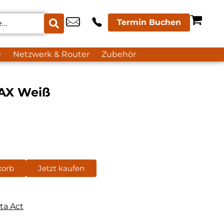
Termin Buchen
e
Netzwerk & Router
Zubehör
 AX Weiß
korb
Jetzt kaufen
ta Act