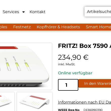
Services
Kontakt
bles
Festnetz
Kopfhörer & Headsets
Smart Hom
FRITZ! Box 7590
234,90
€
inkl. MwSt.
Online verfügbar
In den Waren
Informationen nach EU Da
WEEE Reg No
DE86990390