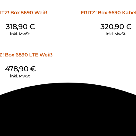
ITZ! Box 5690 Weiß
FRITZ! Box 6690 Kabe
318,90
€
320,90
€
inkl. MwSt.
inkl. MwSt.
Z! Box 6890 LTE Weiß
478,90
€
inkl. MwSt.