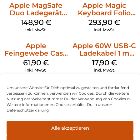
Apple MagSafe
Apple Magic
Duo Ladegerät
Keyboard Folio
Weiß
iPad 10.9″ (10.Gen.)
148,90
€
293,90
€
Weiß
inkl. MwSt.
inkl. MwSt.
Apple
Apple 60W USB-C
Feingewebe Case
Ladekabel 1 m
iPhone 15 Pro
Weiß
61,90
€
17,90
€
MagSafe Schwarz
inkl. MwSt.
inkl. MwSt.
Um unsere Website für Dich optimal zu gestalten und fortlaufend
verbessern zu können, verwenden wir Cookies. Durch die weitere
Nutzung der Website stimmst Du der Verwendung von Cookies zu.
Impressum
Weitere Informationen zu Cookies erhältst Du in unserer
Datenschutzerklärung.
AGB
Datenschutz
Alle akzeptieren
Vertrag widerrufen