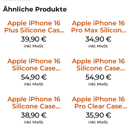
Ähnliche Produkte
Apple iPhone 16
Apple iPhone 16
Plus Silicone Case
Pro Max Silicone
MagSafe Plum
Case MagSafe
39,90
€
34,90
€
Denim
inkl. MwSt.
inkl. MwSt.
Apple iPhone 16
Apple iPhone 16
Silicone Case
Silicone Case
MagSafe Black
MagSafe Lake
54,90
€
54,90
€
Green
inkl. MwSt.
inkl. MwSt.
Apple iPhone 16
Apple iPhone 16
Silicone Case
Pro Clear Case
MagSafe
MagSafe
38,90
€
35,90
€
Ultramarine
Transparent
inkl. MwSt.
inkl. MwSt.