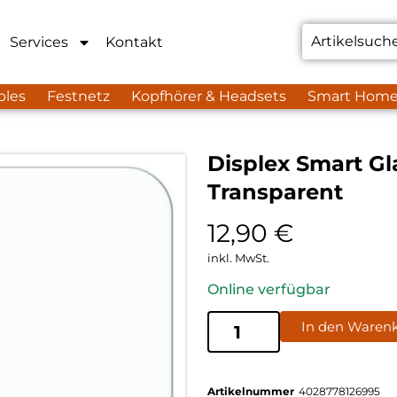
Services
Kontakt
bles
Festnetz
Kopfhörer & Headsets
Smart Hom
Displex Smart G
Transparent
12,90
€
inkl. MwSt.
Online verfügbar
In den Waren
Artikelnummer
4028778126995