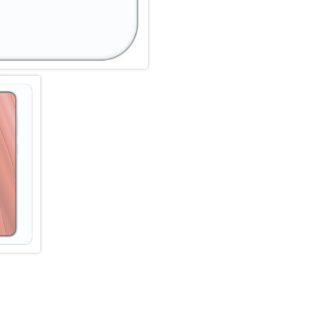
kein schiefes Aufliegen des S
für Lautsprecher oder Mikrofon