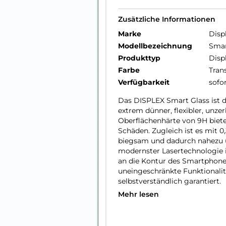
Zusätzliche Informationen
Marke
Disp
Modellbezeichnung
Smar
Produkttyp
Disp
Farbe
Tran
Verfügbarkeit
sofo
Das DISPLEX Smart Glass ist 
extrem dünner, flexibler, unze
Oberflächenhärte von 9H biete
Schäden. Zugleich ist es mit 0
biegsam und dadurch nahezu 
modernster Lasertechnologie i
an die Kontur des Smartphone
uneingeschränkte Funktionalitä
selbstverständlich garantiert.
Mehr lesen
Hüllenfreundlich:
Unser DISPLEX Smart Glass wi
Konturen gefertigt und passt 