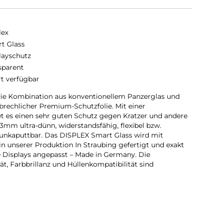
lex
t Glass
layschutz
sparent
rt verfügbar
die Kombination aus konventionellem Panzerglas und
rbrechlicher Premium-Schutzfolie. Mit einer
t es einen sehr guten Schutz gegen Kratzer und andere
,3mm ultra-dünn, widerstandsfähig, flexibel bzw.
unkaputtbar. Das DISPLEX Smart Glass wird mit
n unserer Produktion In Straubing gefertigt und exakt
 Displays angepasst – Made in Germany. Die
t, Farbbrillanz und Hüllenkompatibilität sind
rd bis auf 5/100 mm genau auf die Smartphone
somit perfekt auf Ihr Smartphone. Außerdem ist die