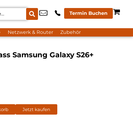
Termin Buchen
e
Netzwerk & Router
Zubehör
lass Samsung Galaxy S26+
korb
Jetzt kaufen