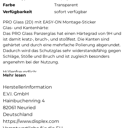
Farbe
Transparent
Verfügbarkeit
sofort verfügbar
PRO Glass (2D) mit EASY-ON Montage-Sticker
Glas- und Kantenhärte:
Das PRO Glass Panzerglas hat einen Härtegrad von 9H und
ist damit kratz-, bruch-, und stoßfest. Die Kanten sind
gehärtet und durch eine mehrfache Polierung abgerundet.
Dadurch wird das Schutzglas sehr widerstandsfähig gegen
Schläge, Stöße und Bruch und ist zugleich besonders
angenehm bei der Nutzung.
Hüllenfreundlich:
Mehr lesen
PRO Glass wird bis auf 5/100 mm genau auf die Smartphone
Konturen gefertigt und passt somit perfekt auf Ihr
Herstellerinformation
Smartphone. Außerdem ist die Schutzfolie ultradünn. Somit
E.V.I. GmbH
lassen sich alle handelsüblichen Schutzhüllen & Cases mit
der Panzerglasfolie benutzen. Durch einen kombinierten
Hainbuchenring 4
Schutz aus PRO Glass und Ihrer Lieblingshülle wird Ihr
82061 Neuried
Smartphone rundum optimal geschützt.
Deutschland
https://www.displex.com
Anti Fingerprint:
Die oberste Schicht unserer 4-Layer Technology besteht aus