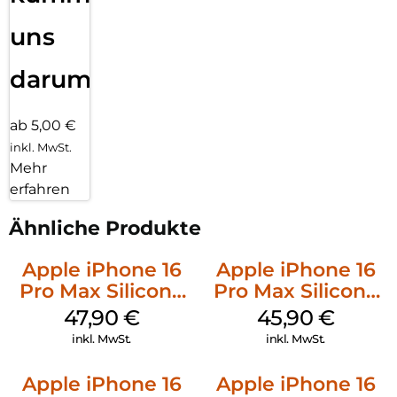
uns
darum!
ab 5,00 €
inkl. MwSt.
Mehr
erfahren
Ähnliche Produkte
Apple iPhone 16
Apple iPhone 16
Pro Max Silicone
Pro Max Silicone
Case MagSafe
Case MagSafe
47,90
€
45,90
€
Black
Ultramarine
inkl. MwSt.
inkl. MwSt.
Apple iPhone 16
Apple iPhone 16