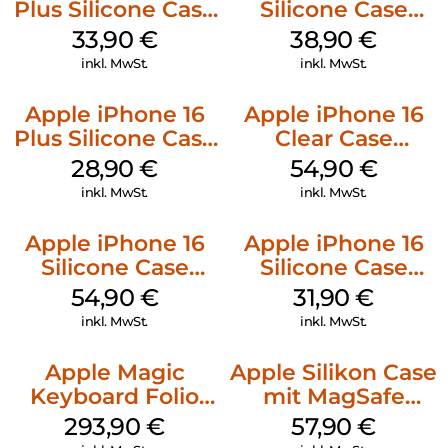
Plus Silicone Case
Silicone Case
MagSafe Lake
MagSafe
33,90
€
38,90
€
Green
Ultramarine
inkl. MwSt.
inkl. MwSt.
Apple iPhone 16
Apple iPhone 16
Plus Silicone Case
Clear Case
MagSafe Black
MagSafe
28,90
€
54,90
€
Transparent
inkl. MwSt.
inkl. MwSt.
Apple iPhone 16
Apple iPhone 16
Silicone Case
Silicone Case
MagSafe Black
MagSafe Fuchsia
54,90
€
31,90
€
inkl. MwSt.
inkl. MwSt.
Apple Magic
Apple Silikon Case
Keyboard Folio
mit MagSafe
iPad 10.9″ (10.Gen.)
iPhone 14 Pro
293,90
€
57,90
€
Weiß
(PRODUCT)RED