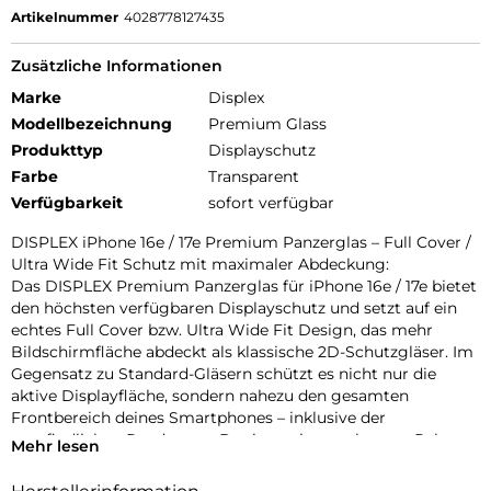
Artikelnummer
4028778127435
Zusätzliche Informationen
Marke
Displex
Modellbezeichnung
Premium Glass
Produkttyp
Displayschutz
Farbe
Transparent
Verfügbarkeit
sofort verfügbar
DISPLEX iPhone 16e / 17e Premium Panzerglas – Full Cover /
Ultra Wide Fit Schutz mit maximaler Abdeckung:
Das DISPLEX Premium Panzerglas für iPhone 16e / 17e bietet
den höchsten verfügbaren Displayschutz und setzt auf ein
echtes Full Cover bzw. Ultra Wide Fit Design, das mehr
Bildschirmfläche abdeckt als klassische 2D-Schutzgläser. Im
Gegensatz zu Standard-Gläsern schützt es nicht nur die
aktive Displayfläche, sondern nahezu den gesamten
Frontbereich deines Smartphones – inklusive der
empfindlichen Randzonen. Der integrierte schwarze Rahmen
Mehr lesen
sorgt für eine nahtlose optische Integration und greift die
originalen Displayränder deines iPhones perfekt auf.