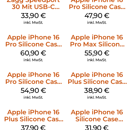
30 Mit USB-C
Pro Silicone Case
Kabel Weiß
MagSafe Denim
33,90
€
47,90
€
inkl. MwSt.
inkl. MwSt.
Apple iPhone 16
Apple iPhone 16
Pro Silicone Case
Pro Max Silicone
MagSafe Stone
Case MagSafe
60,90
€
55,90
€
Gray
Stone Gray
inkl. MwSt.
inkl. MwSt.
Apple iPhone 16
Apple iPhone 16
Pro Silicone Case
Plus Silicone Case
MagSafe Black
MagSafe Denim
54,90
€
38,90
€
inkl. MwSt.
inkl. MwSt.
Apple iPhone 16
Apple iPhone 16
Plus Silicone Case
Silicone Case
MagSafe Lake
MagSafe Fuchsia
37,90
€
31,90
€