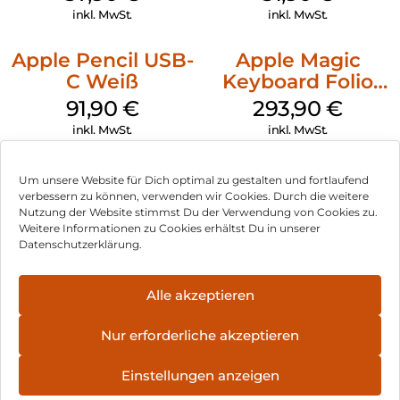
Green
inkl. MwSt.
inkl. MwSt.
Apple Pencil USB-
Apple Magic
C Weiß
Keyboard Folio
iPad 10.9″ (10.Gen.)
91,90
€
293,90
€
Weiß
inkl. MwSt.
inkl. MwSt.
Um unsere Website für Dich optimal zu gestalten und fortlaufend
verbessern zu können, verwenden wir Cookies. Durch die weitere
Nutzung der Website stimmst Du der Verwendung von Cookies zu.
Impressum
Weitere Informationen zu Cookies erhältst Du in unserer
Datenschutzerklärung.
AGB
Datenschutz
Alle akzeptieren
Vertrag widerrufen
Nur erforderliche akzeptieren
Hinweis zur Batterieentsorgung
Einstellungen anzeigen
Newsletter