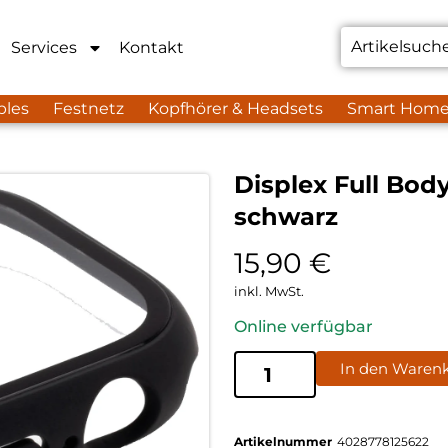
Services
Kontakt
bles
Festnetz
Kopfhörer & Headsets
Smart Hom
Displex Full Bod
schwarz
15,90
€
inkl. MwSt.
Online verfügbar
In den Waren
Artikelnummer
4028778125622