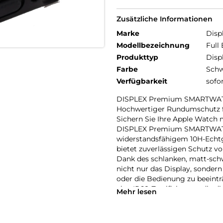
Zusätzliche Informationen
Marke
Disp
Modellbezeichnung
Full
Produkttyp
Disp
Farbe
Schw
Verfügbarkeit
sofo
DISPLEX Premium SMARTWAT
Hochwertiger Rundumschutz f
Sichern Sie Ihre Apple Watch 
DISPLEX Premium SMARTWATC
widerstandsfähigem 10H-Echtgl
bietet zuverlässigen Schutz vo
Dank des schlanken, matt-sc
nicht nur das Display, sonder
oder die Bedienung zu beeintr
eine IP68-Zertifizierung, die d
Mehr lesen
sportliche Aktivitäten, Outdo
Eine High-Tech-Anti-Fingerpr
erleichtert die Reinigung, wäh