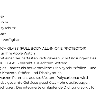
lex
 Body
layschutz
arz
rt verfügbar
CH GLASS (FULL BODY ALL-IN-ONE PROTECTOR)
ür Ihre Apple Watch
mit einer der härtesten verfügbaren Schutzlösungen: Das
H GLASS besteht aus echtem, extrem
as – härter als herkömmliche Displayschutzfolien – und
r Kratzern, Stößen und Displaybruch.
hwarzen Rahmens aus stoßfestem Polycarbonat wird
n das gesamte Gehäuse geschützt – ohne aufzutragen
ächtigen. Die integrierte umlaufende Dichtung sorgt für
ie Uhr effektiv vor Wasser und Staub schützt – ideal für
or-Einsätze und den täglichen Gebrauch.
int-Beschichtung reduziert Fingerabdrücke und
rend die reaktionsschnelle Touch- und Button-