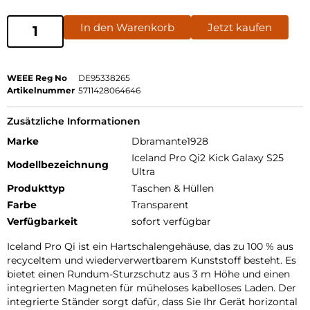
In den Warenkorb
Jetzt kaufen
WEEE Reg No
DE95338265
Artikelnummer
5711428064646
Zusätzliche Informationen
Marke
Dbramante1928
Iceland Pro Qi2 Kick Galaxy S25
Modellbezeichnung
Ultra
Produkttyp
Taschen & Hüllen
Farbe
Transparent
Verfügbarkeit
sofort verfügbar
Iceland Pro Qi ist ein Hartschalengehäuse, das zu 100 % aus
recyceltem und wiederverwertbarem Kunststoff besteht. Es
bietet einen Rundum-Sturzschutz aus 3 m Höhe und einen
integrierten Magneten für müheloses kabelloses Laden. Der
integrierte Ständer sorgt dafür, dass Sie Ihr Gerät horizontal