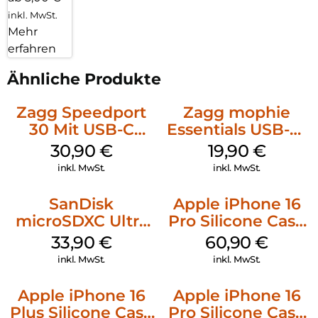
inkl. MwSt.
Mehr
erfahren
Ähnliche Produkte
Zagg Speedport
Zagg mophie
30 Mit USB-C
Essentials USB-C-
Kabel Weiß
20W Charger PD
30,90
€
19,90
€
Weiß
inkl. MwSt.
inkl. MwSt.
SanDisk
Apple iPhone 16
microSDXC Ultra
Pro Silicone Case
128 GB + Adapter
MagSafe Stone
33,90
€
60,90
€
Mobile
Gray
inkl. MwSt.
inkl. MwSt.
Apple iPhone 16
Apple iPhone 16
Plus Silicone Case
Pro Silicone Case