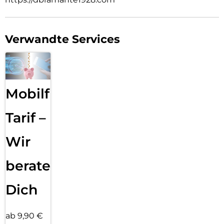
SIE VERTRAUEN D3O
D3O produziert den weltbesten Schutz für Menschen und
ihre Dinge, vom Alltäglichen bis zum Außergewöhnlichen:
lebensrettender Kopfschutz für das Militär, passgenauer
Verwandte Services
Schutz für Motorradfahrer, klassenbester Schutz für
Mountainbiker auf den härtesten Abfahrten, zuverlässiger
Aufprallschutz für Ihr Handy … und vieles mehr.
4m Aufprallschutz
Mobilfunk
Dieses extrem schlanke Gehäuse, das Stürze aus bis zu 4
Metern Höhe übersteht, bietet maximalen Schutz, ohne
dabei zu dick aufzutragen.
Tarif –
MagSafe-Integration
Wir
Integrierter MagSafe-Magnet, der nicht nur nahtloses
kabelloses Laden und volle Kompatibilität mit MagSafe-
Zubehör ermöglicht, sondern auch einen verstellbaren
beraten
Ständer, der sowohl horizontale als auch vertikale
Blickwinkel unterstützt.
Dich
ab 9,90 €