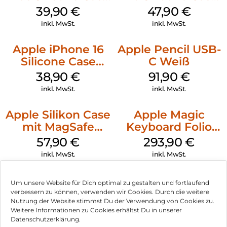
MagSafe Plum
MagSafe Denim
39,90
€
47,90
€
inkl. MwSt.
inkl. MwSt.
Apple iPhone 16
Apple Pencil USB-
Silicone Case
C Weiß
MagSafe
38,90
€
91,90
€
Ultramarine
inkl. MwSt.
inkl. MwSt.
Apple Silikon Case
Apple Magic
mit MagSafe
Keyboard Folio
iPhone 14 Pro
iPad 10.9″ (10.Gen.)
57,90
€
293,90
€
(PRODUCT)RED
Weiß
inkl. MwSt.
inkl. MwSt.
Um unsere Website für Dich optimal zu gestalten und fortlaufend
verbessern zu können, verwenden wir Cookies. Durch die weitere
Nutzung der Website stimmst Du der Verwendung von Cookies zu.
Impressum
Weitere Informationen zu Cookies erhältst Du in unserer
Datenschutzerklärung.