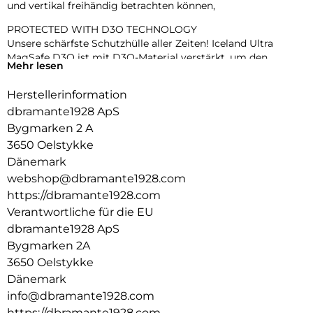
und vertikal freihändig betrachten können,
PROTECTED WITH D3O TECHNOLOGY
Unsere schärfste Schutzhülle aller Zeiten! Iceland Ultra
MagSafe D3O ist mit D3O-Material verstärkt, um den
Mehr lesen
dünnsten und fortschrittlichsten Aufprallschutz und die
beste Stoßdämpfung zu bieten – nichts schützt besser als
Herstellerinformation
D3O.
dbramante1928 ApS
D3O ist das weltweit führende Unternehmen für
Bygmarken 2 A
Aufprallschutz und wird von Profisportlern, Soldaten und
3650 Oelstykke
Motorradfahrern verwendet, um sie zu schützen – wenn sie
Dänemark
D3O vertrauen, können Sie das auch.
webshop@dbramante1928.com
Aufprallschutz
https://dbramante1928.com
Das nicht künstliche intelligente Material versteift sich, um
Verantwortliche für die EU
hohe Aufprallenergien abzubauen und
dbramante1928 ApS
Verletzungen/Beschädigungen zu mindern.
Bygmarken 2A
Schockabsorption
3650 Oelstykke
Das intelligente, nicht künstliche Material versteift sich, um
Dänemark
Stöße zu absorbieren, Ermüdung zu minimieren und den
info@dbramante1928.com
Komfort zu erhöhen.
https://dbramante1928.com