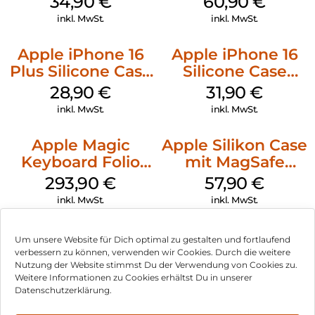
34,90
€
60,90
€
Denim
Gray
inkl. MwSt.
inkl. MwSt.
Apple iPhone 16
Apple iPhone 16
Plus Silicone Case
Silicone Case
MagSafe Black
MagSafe Fuchsia
28,90
€
31,90
€
inkl. MwSt.
inkl. MwSt.
Apple Magic
Apple Silikon Case
Keyboard Folio
mit MagSafe
iPad 10.9″ (10.Gen.)
iPhone 14 Pro
293,90
€
57,90
€
Weiß
(PRODUCT)RED
inkl. MwSt.
inkl. MwSt.
Um unsere Website für Dich optimal zu gestalten und fortlaufend
verbessern zu können, verwenden wir Cookies. Durch die weitere
Nutzung der Website stimmst Du der Verwendung von Cookies zu.
Impressum
Weitere Informationen zu Cookies erhältst Du in unserer
Datenschutzerklärung.
AGB