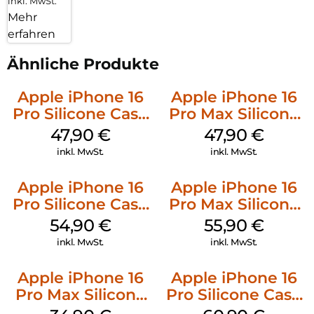
inkl. MwSt.
Mehr
erfahren
Ähnliche Produkte
Apple iPhone 16
Apple iPhone 16
Pro Silicone Case
Pro Max Silicone
MagSafe Denim
Case MagSafe
47,90
€
47,90
€
Black
inkl. MwSt.
inkl. MwSt.
Apple iPhone 16
Apple iPhone 16
Pro Silicone Case
Pro Max Silicone
MagSafe Black
Case MagSafe
54,90
€
55,90
€
Stone Gray
inkl. MwSt.
inkl. MwSt.
Apple iPhone 16
Apple iPhone 16
Pro Max Silicone
Pro Silicone Case
Case MagSafe
MagSafe Stone