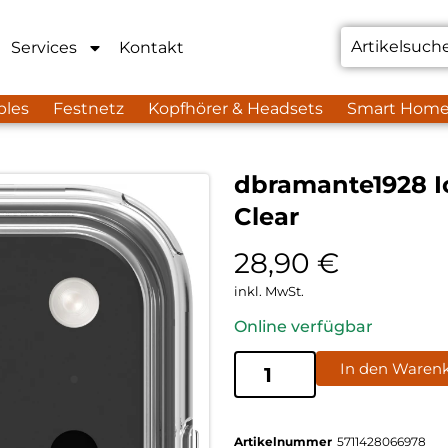
Services
Kontakt
bles
Festnetz
Kopfhörer & Headsets
Smart Hom
dbramante1928 I
Clear
28,90
€
inkl. MwSt.
Online verfügbar
In den Waren
Artikelnummer
5711428066978