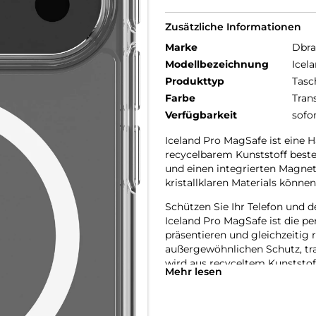
Zusätzliche Informationen
Marke
Dbr
Modellbezeichnung
Icel
Produkttyp
Tasc
Farbe
Tran
Verfügbarkeit
sofo
Iceland Pro MagSafe ist eine H
recycelbarem Kunststoff beste
und einen integrierten Magnet
kristallklaren Materials könne
Schützen Sie Ihr Telefon und d
Iceland Pro MagSafe ist die pe
präsentieren und gleichzeitig 
außergewöhnlichen Schutz, tr
wird aus recyceltem Kunststoff
Mehr lesen
Hergestellt aus 100% recycelt
Jede Iceland Pro MagSafe Hülle
wodurch unsere Umwelt um den