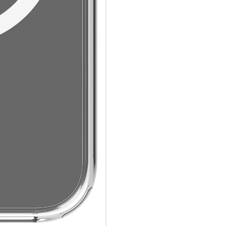
3m Fallschutz und MagSafe-Ko
Iceland Pro MagSafe wurde ent
Höhe zu schützen, und bietet
schlanken Design. Der integri
Laden und Kompatibilität mit
Glasklares Design:
Präsentieren Sie das Design Ih
Ihnen erlaubt, das ursprünglic
einen robusten Schutz zu geni