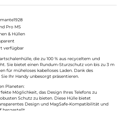
amante1928
and Pro MS
hen & Hüllen
sparent
rt verfügbar
artschalenhülle, die zu 100 % aus recyceltem und
ht. Sie bietet einen Rundum-Sturzschutz von bis zu 3 m
en für müheloses kabelloses Laden. Dank des
n Sie Ihr Handy unbesorgt präsentieren.
en Planeten:
rfekte Möglichkeit, das Design Ihres Telefons zu
robusten Schutz zu bieten. Diese Hülle bietet
ansparentes Design und MagSafe-Kompatibilität und
 hergestellt.
em Kunststoff:
 besteht aus GRS-zertifizierten, recycelten Materialien,
 Gegenwert von zwei Plastikflaschen entlastet wird.