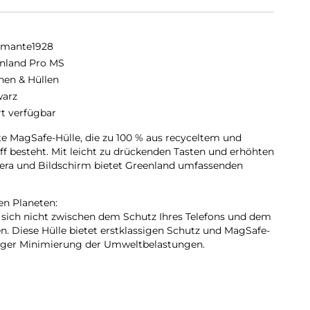
amante1928
nland Pro MS
hen & Hüllen
arz
rt verfügbar
te MagSafe-Hülle, die zu 100 % aus recyceltem und
 besteht. Mit leicht zu drückenden Tasten und erhöhten
ra und Bildschirm bietet Greenland umfassenden
en Planeten:
 sich nicht zwischen dem Schutz Ihres Telefons und dem
. Diese Hülle bietet erstklassigen Schutz und MagSafe-
itiger Minimierung der Umweltbelastungen.
em Kunststoff:
zertifizierten, recycelten Materialien verhindert jede
wicht von zwei Plastikflaschen in unseren Ozeanen und