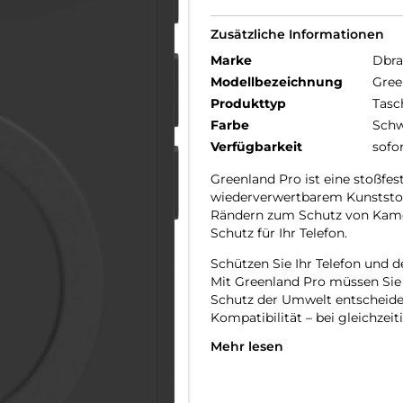
Zusätzliche Informationen
Marke
Dbr
Modellbezeichnung
Gree
Produkttyp
Tasc
Farbe
Schw
Verfügbarkeit
sofo
Greenland Pro ist eine stoßfes
wiederverwertbarem Kunststoff
Rändern zum Schutz von Kame
Schutz für Ihr Telefon.
Schützen Sie Ihr Telefon und d
Mit Greenland Pro müssen Sie
Schutz der Umwelt entscheiden
Kompatibilität – bei gleichze
Mehr lesen
Hergestellt aus 100% recycelt
Durch die Herstellung aus GRS-
Greenland-Tasche, dass das Ge
auf Mülldeponien landet.