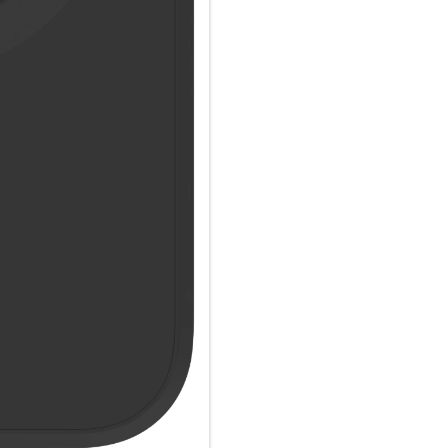
Aufprallschutz mit MagSafe-In
Greenland Pro bietet Aufprall
integrierte MagSafe-Magnet s
Zubehör und bietet gleichzeiti
Schlankes Design:
Genießen Sie das schlanke Des