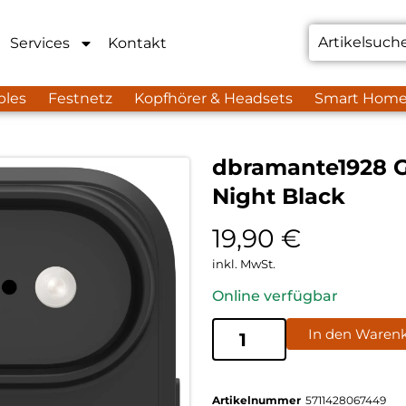
Services
Kontakt
bles
Festnetz
Kopfhörer & Headsets
Smart Hom
dbramante1928 G
Night Black
19,90
€
inkl. MwSt.
Online verfügbar
In den Waren
Artikelnummer
5711428067449