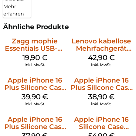
Mehr
erfahren
Ähnliche Produkte
Zagg mophie
Lenovo kabellose
Essentials USB-C-
Mehrfachgerät
20W Charger PD
Luna Grey
19,90
€
42,90
€
Weiß
inkl. MwSt.
inkl. MwSt.
Apple iPhone 16
Apple iPhone 16
Plus Silicone Case
Plus Silicone Case
MagSafe Plum
MagSafe Denim
39,90
€
38,90
€
inkl. MwSt.
inkl. MwSt.
Apple iPhone 16
Apple iPhone 16
Plus Silicone Case
Silicone Case
MagSafe Lake
MagSafe Black
37,90
€
54,90
€