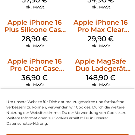
Green
inkl. MwSt.
inkl. MwSt.
Apple iPhone 16
Apple iPhone 16
Plus Silicone Case
Pro Max Clear
MagSafe Black
Case MagSafe
28,90
€
29,90
€
Transparent
inkl. MwSt.
inkl. MwSt.
Apple iPhone 16
Apple MagSafe
Pro Clear Case
Duo Ladegerät
MagSafe
Weiß
36,90
€
148,90
€
Transparent
inkl. MwSt.
inkl. MwSt.
Um unsere Website für Dich optimal zu gestalten und fortlaufend
verbessern zu können, verwenden wir Cookies. Durch die weitere
Nutzung der Website stimmst Du der Verwendung von Cookies zu.
Impressum
Weitere Informationen zu Cookies erhältst Du in unserer
Datenschutzerklärung.
AGB