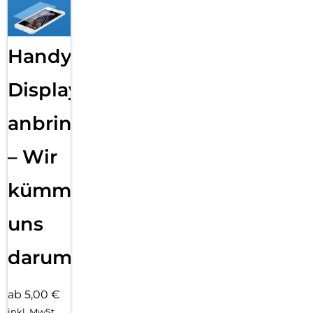
Handy
Displayfolie
anbringen
– Wir
kümmern
uns
darum!
ab 5,00 €
inkl. MwSt.