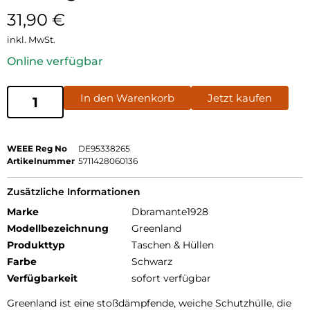
31,90
€
inkl. MwSt.
Online verfügbar
In den Warenkorb
Jetzt kaufen
WEEE Reg No
DE95338265
Artikelnummer
5711428060136
Zusätzliche Informationen
Marke
Dbramante1928
Modellbezeichnung
Greenland
Produkttyp
Taschen & Hüllen
Farbe
Schwarz
Verfügbarkeit
sofort verfügbar
Greenland ist eine stoßdämpfende, weiche Schutzhülle, die