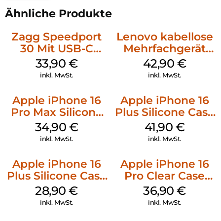
Ähnliche Produkte
Zagg Speedport
Lenovo kabellose
30 Mit USB-C
Mehrfachgerät
Kabel Weiß
Luna Grey
33,90
€
42,90
€
inkl. MwSt.
inkl. MwSt.
Apple iPhone 16
Apple iPhone 16
Pro Max Silicone
Plus Silicone Case
Case MagSafe
MagSafe Stone
34,90
€
41,90
€
Denim
Gray
inkl. MwSt.
inkl. MwSt.
Apple iPhone 16
Apple iPhone 16
Plus Silicone Case
Pro Clear Case
MagSafe Black
MagSafe
28,90
€
36,90
€
Transparent
inkl. MwSt.
inkl. MwSt.