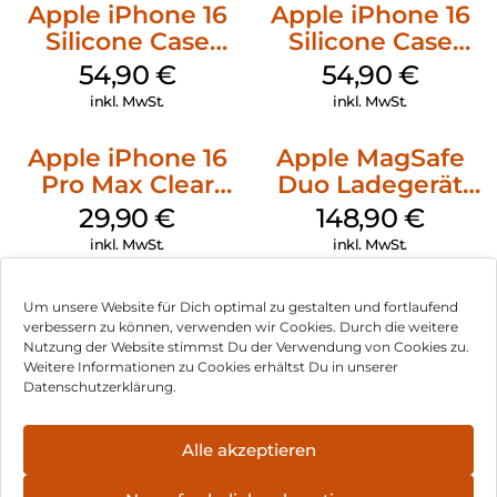
Apple iPhone 16
Apple iPhone 16
Silicone Case
Silicone Case
MagSafe Lake
MagSafe Black
54,90
€
54,90
€
Green
inkl. MwSt.
inkl. MwSt.
Apple iPhone 16
Apple MagSafe
Pro Max Clear
Duo Ladegerät
Case MagSafe
Weiß
29,90
€
148,90
€
Transparent
inkl. MwSt.
inkl. MwSt.
Um unsere Website für Dich optimal zu gestalten und fortlaufend
verbessern zu können, verwenden wir Cookies. Durch die weitere
Nutzung der Website stimmst Du der Verwendung von Cookies zu.
Impressum
Weitere Informationen zu Cookies erhältst Du in unserer
Datenschutzerklärung.
AGB
Datenschutz
Alle akzeptieren
Vertrag widerrufen