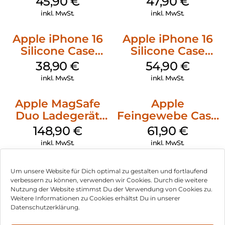
45,90
€
47,90
€
Ultramarine
Black
inkl. MwSt.
inkl. MwSt.
Apple iPhone 16
Apple iPhone 16
Silicone Case
Silicone Case
MagSafe
MagSafe Black
38,90
€
54,90
€
Ultramarine
inkl. MwSt.
inkl. MwSt.
Apple MagSafe
Apple
Duo Ladegerät
Feingewebe Case
Weiß
iPhone 15 Pro
148,90
€
61,90
€
MagSafe Schwarz
inkl. MwSt.
inkl. MwSt.
Um unsere Website für Dich optimal zu gestalten und fortlaufend
verbessern zu können, verwenden wir Cookies. Durch die weitere
Nutzung der Website stimmst Du der Verwendung von Cookies zu.
Impressum
Weitere Informationen zu Cookies erhältst Du in unserer
Datenschutzerklärung.
AGB