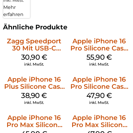
inkl. MwSt.
Mehr
erfahren
Ähnliche Produkte
Zagg Speedport
Apple iPhone 16
30 Mit USB-C
Pro Silicone Case
Kabel Weiß
MagSafe Stone
30,90
€
55,90
€
Gray
inkl. MwSt.
inkl. MwSt.
Apple iPhone 16
Apple iPhone 16
Plus Silicone Case
Pro Silicone Case
MagSafe Denim
MagSafe Denim
38,90
€
47,90
€
inkl. MwSt.
inkl. MwSt.
Apple iPhone 16
Apple iPhone 16
Pro Max Silicone
Pro Max Silicone
Case MagSafe
Case MagSafe