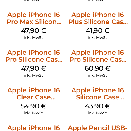
Apple iPhone 16
Apple iPhone 16
Pro Max Silicone
Plus Silicone Case
Case MagSafe
MagSafe Stone
47,90
€
41,90
€
Black
Gray
inkl. MwSt.
inkl. MwSt.
Apple iPhone 16
Apple iPhone 16
Pro Silicone Case
Pro Silicone Case
MagSafe Denim
MagSafe Stone
47,90
€
60,90
€
Gray
inkl. MwSt.
inkl. MwSt.
Apple iPhone 16
Apple iPhone 16
Clear Case
Silicone Case
MagSafe
MagSafe Plum
54,90
€
43,90
€
Transparent
inkl. MwSt.
inkl. MwSt.
Apple iPhone 16
Apple Pencil USB-