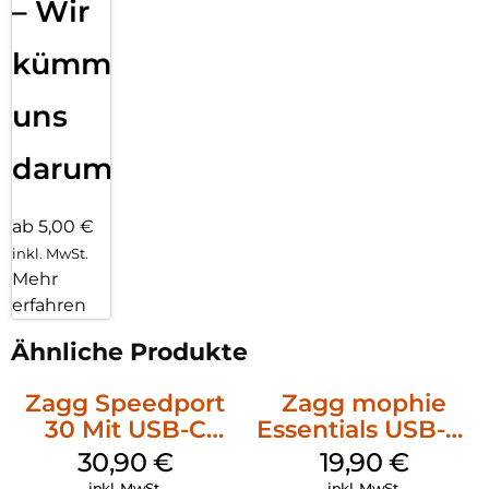
– Wir
kümmern
uns
darum!
ab 5,00 €
inkl. MwSt.
Mehr
erfahren
Ähnliche Produkte
Zagg Speedport
Zagg mophie
30 Mit USB-C
Essentials USB-C-
Kabel Weiß
20W Charger PD
30,90
€
19,90
€
Weiß
inkl. MwSt.
inkl. MwSt.