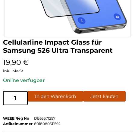
Cellularline Impact Glass für
Samsung S26 Ultra Transparent
19,90
€
inkl. MwSt.
Online verfügbar
In den Warenkorb
Jetzt kaufen
WEEE Reg No
DE65571297
Artikelnummer
8018080511592