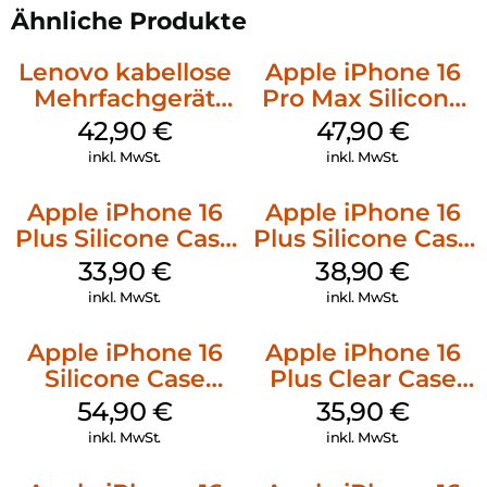
Ähnliche Produkte
Lenovo kabellose
Apple iPhone 16
Mehrfachgerät
Pro Max Silicone
Luna Grey
Case MagSafe
42,90
€
47,90
€
Black
inkl. MwSt.
inkl. MwSt.
Apple iPhone 16
Apple iPhone 16
Plus Silicone Case
Plus Silicone Case
MagSafe Lake
MagSafe Denim
33,90
€
38,90
€
Green
inkl. MwSt.
inkl. MwSt.
Apple iPhone 16
Apple iPhone 16
Silicone Case
Plus Clear Case
MagSafe Black
MagSafe
54,90
€
35,90
€
Transparent
inkl. MwSt.
inkl. MwSt.