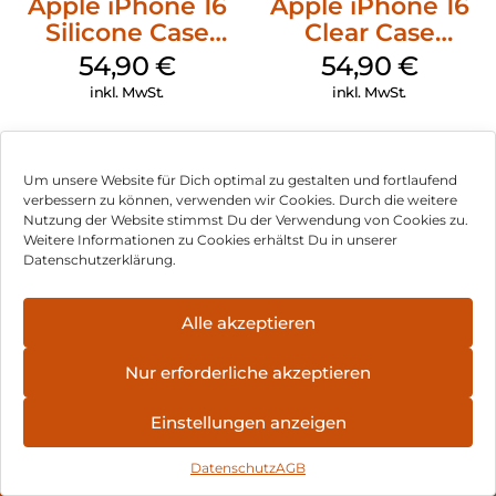
Apple iPhone 16
Apple iPhone 16
Silicone Case
Clear Case
MagSafe Lake
MagSafe
54,90
€
54,90
€
Green
Transparent
inkl. MwSt.
inkl. MwSt.
Apple iPhone 16
Apple MagSafe
Plus Silicone Case
Duo Ladegerät
Um unsere Website für Dich optimal zu gestalten und fortlaufend
MagSafe Black
Weiß
verbessern zu können, verwenden wir Cookies. Durch die weitere
28,90
€
148,90
€
Nutzung der Website stimmst Du der Verwendung von Cookies zu.
inkl. MwSt.
inkl. MwSt.
Weitere Informationen zu Cookies erhältst Du in unserer
Datenschutzerklärung.
Alle akzeptieren
Impressum
Nur erforderliche akzeptieren
AGB
Einstellungen anzeigen
Datenschutz
Datenschutz
AGB
Vertrag widerrufen