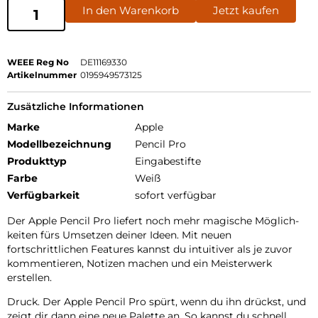
In den Warenkorb
Jetzt kaufen
WEEE Reg No
DE11169330
Artikelnummer
0195949573125
Zusätzliche Informationen
Marke
Apple
Modellbezeichnung
Pencil Pro
Produkttyp
Eingabestifte
Farbe
Weiß
Verfügbarkeit
sofort verfügbar
Der Apple Pencil Pro liefert noch mehr magische Möglich­
keiten fürs Umsetzen deiner Ideen. Mit neuen
fortschrittlichen Features kannst du intuitiver als je zuvor
kommentieren, Notizen machen und ein Meisterwerk
erstellen.
Druck. Der Apple Pencil Pro spürt, wenn du ihn drückst, und
zeigt dir dann eine neue Palette an. So kannst du schnell