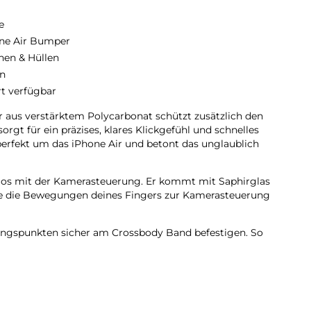
e
ne Air Bumper
hen & Hüllen
n
rt verfügbar
 aus verstärktem Polycarbonat schützt zusätzlich den
orgt für ein präzises, klares Klickgefühl und schnelles
erfekt um das iPhone Air und betont das unglaublich
los mit der Kamerasteuerung. Er kommt mit Saphirglas
die die Bewegungen deines Fingers zur Kamerasteuerung
dungs­punkten sicher am Crossbody Band befestigen. So
ach freihändig tragen.