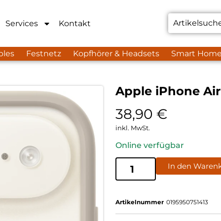
Services
Kontakt
bles
Festnetz
Kopfhörer & Headsets
Smart Hom
Apple iPhone Ai
38,90
€
inkl. MwSt.
Online verfügbar
In den Waren
Artikelnummer
0195950751413