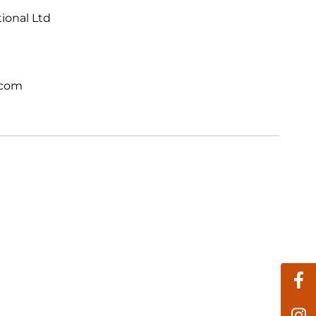
tional Ltd
.com