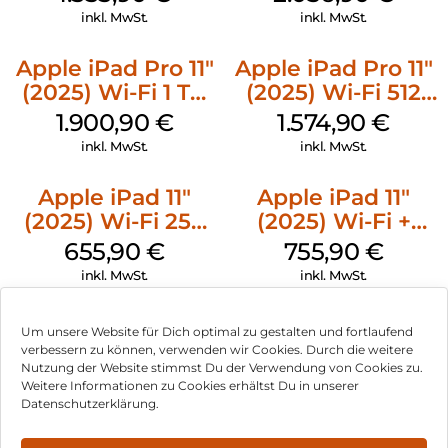
Space Schwarz
Silber
inkl. MwSt.
inkl. MwSt.
Apple iPad Pro 11″
Apple iPad Pro 11″
(2025) Wi-Fi 1 TB
(2025) Wi-Fi 512
Standardglas
GB Standardglas
1.900,90
€
1.574,90
€
Silber
Space Schwarz
inkl. MwSt.
inkl. MwSt.
Apple iPad 11″
Apple iPad 11″
(2025) Wi-Fi 256
(2025) Wi-Fi +
GB Silber
Cellular 256 GB
655,90
€
755,90
€
Pink
inkl. MwSt.
inkl. MwSt.
Um unsere Website für Dich optimal zu gestalten und fortlaufend
verbessern zu können, verwenden wir Cookies. Durch die weitere
Nutzung der Website stimmst Du der Verwendung von Cookies zu.
Impressum
Weitere Informationen zu Cookies erhältst Du in unserer
Datenschutzerklärung.
AGB