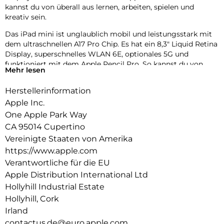
kannst du von überall aus lernen, arbeiten, spielen und
kreativ sein.
Das iPad mini ist unglaublich mobil und leistungsstark mit
dem ultraschnellen A17 Pro Chip. Es hat ein 8,3″ Liquid Retina
Display, superschnelles WLAN 6E, optionales 5G und
funktioniert mit dem Apple Pencil Pro. So kannst du von
Mehr lesen
überall aus lernen, arbeiten, spielen und kreativ sein.
Herstellerinformation
8,3″ LIQUID RETINA DISPLAY – Das fantastische Liquid Retina
Display kommt mit fortschrittlichen Technologien wie
Apple Inc.
einem großen P3 Farbraum, True Tone und einer äußerst
One Apple Park Way
geringen Spiegelung. Dadurch sieht alles absolut brillant
CA 95014 Cupertino
aus.
Vereinigte Staaten von Amerika
PERFORMANCE UND SPEICHERPLATZ – Der A17 Pro Chip
https://www.apple.com
liefert eine leistungsstarke Performance und eine
Verantwortliche für die EU
ultraschnelle Grafik für Games. Und mit der Batterie für den
Apple Distribution International Ltd
ganzen Tag ist das iPad mini immer bereit für alle Aufgaben
Hollyhill Industrial Estate
oder Projekte. Mit Speichervarianten ab 128 GB für alle Apps,
Musik, Filme und mehr.
Hollyhill, Cork
Irland
IPADOS + APPS – iPadOS macht das iPad noch produktiver,
contactus.de@euro.apple.com