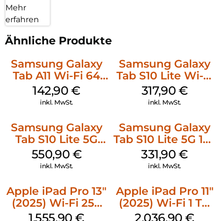
Mehr
erfahren
Ähnliche Produkte
Samsung Galaxy
Samsung Galaxy
Tab A11 Wi-Fi 64
Tab S10 Lite Wi-Fi
GB Gray
128 GB Gray
142,90
€
317,90
€
inkl. MwSt.
inkl. MwSt.
Samsung Galaxy
Samsung Galaxy
Tab S10 Lite 5G
Tab S10 Lite 5G 128
256 GB Gray
GB Gray
550,90
€
331,90
€
inkl. MwSt.
inkl. MwSt.
Apple iPad Pro 13″
Apple iPad Pro 11″
(2025) Wi-Fi 256
(2025) Wi-Fi 1 TB
GB Standardglas
Nanotexturglas
1.555,90
€
2.036,90
€