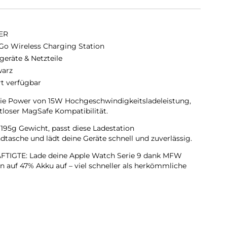
ER
o Wireless Charging Station
geräte & Netzteile
arz
rt verfügbar
 Power von 15W Hochgeschwindigkeitsladeleistung,
tloser MagSafe Kompatibilität.
95g Gewicht, passt diese Ladestation
tasche und lädt deine Geräte schnell und zuverlässig.
TIGTE: Lade deine Apple Watch Serie 9 dank MFW
en auf 47% Akku auf – viel schneller als herkömmliche
 iPhone, AirPods und Apple Watch gleichzeitig, und
llbaren Handy-Ständer als Halterung.
Tauche ein in bahnbrechendes Laden mit Wireless