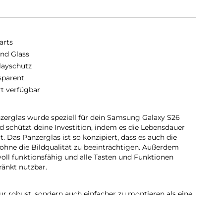
arts
nd Glass
layschutz
sparent
rt verfügbar
erglas wurde speziell für dein Samsung Galaxy S26
nd schützt deine Investition, indem es die Lebensdauer
 Das Panzerglas ist so konzipiert, dass es auch die
ohne die Bildqualität zu beeinträchtigen. Außerdem
voll funktionsfähig und alle Tasten und Funktionen
ränkt nutzbar.
ur robust, sondern auch einfacher zu montieren als eine
erten Reinigungsset lässt sich das Schutzglas staubfrei
t, das Glas auszutauschen, ist das genauso einfach. Mit