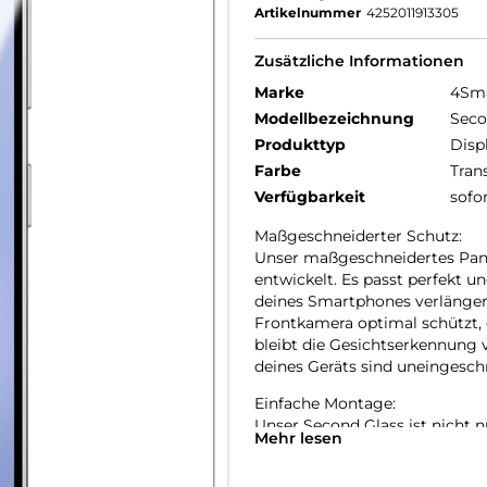
Artikelnummer
4252011913305
Zusätzliche Informationen
Marke
4Sm
Modellbezeichnung
Seco
Produkttyp
Disp
Farbe
Tran
Verfügbarkeit
sofo
Maßgeschneiderter Schutz:
Unser maßgeschneidertes Panz
entwickelt. Es passt perfekt u
deines Smartphones verlängert.
Frontkamera optimal schützt, 
bleibt die Gesichtserkennung 
deines Geräts sind uneingesch
Einfache Montage:
Unser Second Glass ist nicht n
Mehr lesen
Panzerfolie. Mit dem mitgelief
anbringen. Und wenn es Zeit is