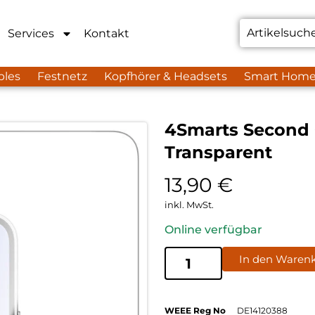
Services
Kontakt
bles
Festnetz
Kopfhörer & Headsets
Smart Hom
4Smarts Second 
Transparent
13,90
€
inkl. MwSt.
Online verfügbar
In den Waren
WEEE Reg No
DE14120388