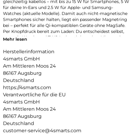
gleichzeitig kabellos – mit bis zu 15 W für Smartphones, 5 W
für deine In-Ears und 2.5 W für Apple- und Samsung-
Watches (aktuelle Modelle). Damit auch nicht-magnetische
Smartphones sicher halten, liegt ein passender Magnetring
bei – perfekt für alle Qi-kompatiblen Geräte ohne MagSafe.
Per Knopfdruck bereit zum Laden: Du entscheidest selbst,
wann du Watch- und TWS-Ladepads brauchst: Mit nur einem
Mehr lesen
Fingertipp fahren die Ladeflächen sanft aus – und
verschwinden bei Nichtgebrauch wieder elegant im Gehäuse.
Herstellerinformation
Das sorgt für Ordnung und schützt die Kontakte unterwegs
4smarts GmbH
oder auf dem Schreibtisch.
Am Mittleren Moos 24
Hoch oder quer? Du entscheidest: Per Fingertipp schwenkst
86167 Augsburg
du dein Smartphone stufenlos zwischen Hoch- und
Querformat. Ideal zum Lesen, Streamen oder
Deutschland
Videotelefonieren – ganz ohne Wackeln oder Nachjustieren.
https://4smarts.com
Das perfekte Setup für deinen Schreibtisch oder Nachttisch.
Verantwortliche für die EU
Klarer Sound – auch unterwegs erweiterbar: Der integrierte
4smarts GmbH
Bluetooth-Lautsprecher liefert satten Klang – perfekt für den
Am Mittleren Moos 24
Schreibtisch oder spontane Musikmomente unterwegs. Im
Akkubetrieb läuft er bis zu 2 Stunden. Für längere Einsätze
86167 Augsburg
lässt sich der Betrieb per optionaler Powerbank (empfohlen:
Deutschland
mind. 30 W Ausgangsleistung) ganz einfach verlängern –
customer-service@4smarts.com
Lade- und Soundfunktionen bleiben dabei vollständig