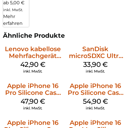
ab 5,00 €
inkl. MwSt.
Mehr
erfahren
Ähnliche Produkte
Lenovo kabellose
SanDisk
Mehrfachgerät
microSDXC Ultra
Luna Grey
128 GB + Adapter
42,90
€
33,90
€
Mobile
inkl. MwSt.
inkl. MwSt.
Apple iPhone 16
Apple iPhone 16
Pro Silicone Case
Pro Silicone Case
MagSafe Denim
MagSafe Black
47,90
€
54,90
€
inkl. MwSt.
inkl. MwSt.
Apple iPhone 16
Apple iPhone 16