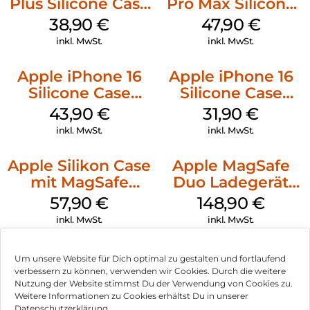
Plus Silicone Case
Pro Max Silicone
MagSafe Denim
Case MagSafe
38,90
€
47,90
€
Black
inkl. MwSt.
inkl. MwSt.
Apple iPhone 16
Apple iPhone 16
Silicone Case
Silicone Case
MagSafe Plum
MagSafe Fuchsia
43,90
€
31,90
€
inkl. MwSt.
inkl. MwSt.
Apple Silikon Case
Apple MagSafe
mit MagSafe
Duo Ladegerät
iPhone 14 Pro
Weiß
57,90
€
148,90
€
(PRODUCT)RED
inkl. MwSt.
inkl. MwSt.
Um unsere Website für Dich optimal zu gestalten und fortlaufend
verbessern zu können, verwenden wir Cookies. Durch die weitere
Nutzung der Website stimmst Du der Verwendung von Cookies zu.
Impressum
Weitere Informationen zu Cookies erhältst Du in unserer
Datenschutzerklärung.